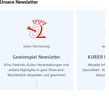
Unsere Newsletter
Slide 1 von 6
Jeden Donnerstag
Jede
Gewinnspiel Newsletter
KURIER Le
Kino, Festivals, Kultur-Veranstaltungen und
Aktuelle Info
andere Highlights in ganz Österreich.
Gesundheit - für S
Wöchentlich mitspielen und gewinnen!
Gesundhe