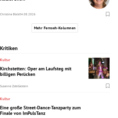
Christina Böck
04.08.2026
Mehr Fernseh-Kolumnen
Kritiken
Kultur
Kirchstetten: Oper am Laufsteg mit
billigen Perücken
Susanne Zobl
Gestern
Kultur
Eine große Street-Dance-Tanzparty zum
Finale von ImPulsTanz