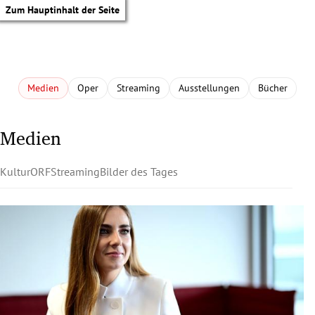
Zum Hauptinhalt der Seite
Medien
Oper
Streaming
Ausstellungen
Bücher
Medien
Kultur
ORF
Streaming
Bilder des Tages
tik Untermenü