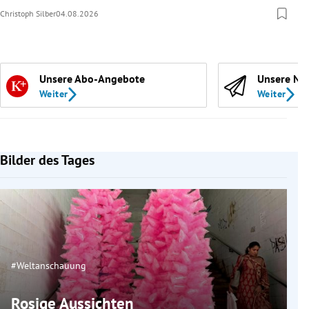
Christoph Silber
04.08.2026
Unsere Abo-Angebote
Unsere Ne
Weiter
Weiter
Bilder des Tages
#Weltanschauung
Rosige Aussichten