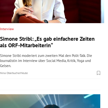
rreich Untermenü
rt Untermenü
schaft Untermenü
Interview
Simone Stribl: „Es gab einfachere Zeiten
s Untermenü
als ORF-Mitarbeiterin“
zeit Untermenü
Simone Stribl moderiert zum zweiten Mal den Polit-Talk. Die
Journalistin im Interview über Social Media, Kritik, Yoga und
undheit Untermenü
Gelsen.
Nina Oberbucher
Heute
tur Untermenü
nung Untermenü
lität Untermenü