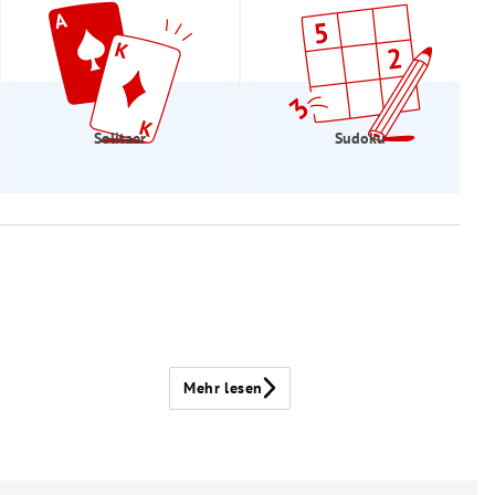
Solitaer
Sudoku
Mehr lesen