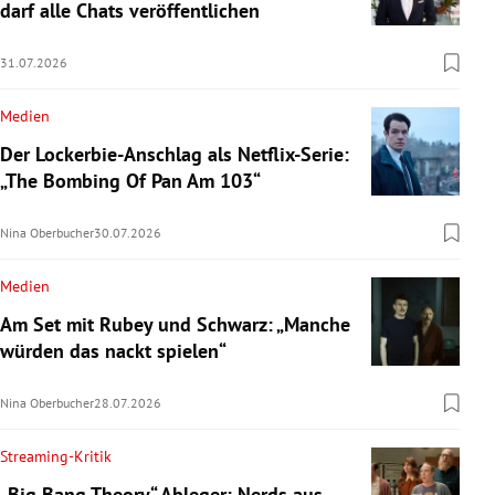
darf alle Chats veröffentlichen
31.07.2026
Medien
Der Lockerbie-Anschlag als Netflix-Serie:
„The Bombing Of Pan Am 103“
Nina Oberbucher
30.07.2026
Medien
Am Set mit Rubey und Schwarz: „Manche
würden das nackt spielen“
Nina Oberbucher
28.07.2026
Streaming-Kritik
„Big Bang Theory“-Ableger: Nerds aus