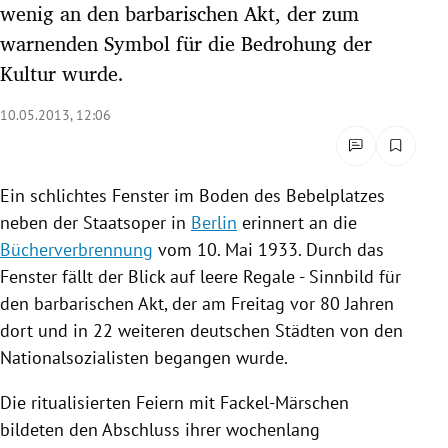
wenig an den barbarischen Akt, der zum
rreich Untermenü
warnenden Symbol für die Bedrohung der
Kultur wurde.
rt Untermenü
10.05.2013, 12:06
schaft Untermenü
s Untermenü
Ein schlichtes Fenster im Boden des Bebelplatzes
zeit Untermenü
neben der Staatsoper in
Berlin
erinnert an die
Bücherverbrennung
vom 10. Mai 1933. Durch das
undheit Untermenü
Fenster fällt der Blick auf leere Regale - Sinnbild für
den barbarischen Akt, der am Freitag vor 80 Jahren
tur Untermenü
dort und in 22 weiteren deutschen Städten von den
Nationalsozialisten begangen wurde.
nung Untermenü
Die ritualisierten Feiern mit Fackel-Märschen
lität Untermenü
bildeten den Abschluss ihrer wochenlang