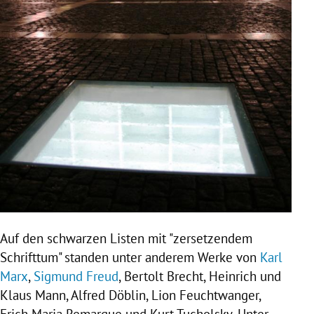
Auf den schwarzen Listen mit "zersetzendem
Schrifttum" standen unter anderem Werke von
Karl
Marx
,
Sigmund Freud
,
Bertolt Brecht
, Heinrich und
Klaus Mann
,
Alfred Döblin
,
Lion Feuchtwanger
,
Erich Maria Remarque
und
Kurt Tucholsky
. Unter