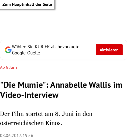
Zum Hauptinhalt der Seite
Wählen Sie KURIER als bevorzugte
Aktivieren
Google-Quelle
Ab 8.Juni
"Die Mumie": Annabelle Wallis im
Video-Interview
Der Film startet am 8. Juni in den
österreichischen Kinos.
tik Untermenü
08.06.2017, 19:56