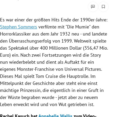
rreich Untermenü
rt Untermenü
Es war einer der größten Hits Ende der 1990er-Jahre:
Stephen Sommers
verfilmte mit "Die Mumie" den
schaft Untermenü
Horrorklassiker
aus dem Jahr 1932 neu - und landete
den Überraschungserfolg von 1999. Weltweit spielte
s Untermenü
das Spektakel über 400 Millionen Dollar (356,47 Mio.
Euro) ein. Nach zwei Fortsetzungen wird die Story
zeit Untermenü
nun wiederbelebt und dient als Auftakt für ein
undheit Untermenü
eigenes Monster-Franchise von
Universal Pictures
.
Dieses Mal spielt
Tom Cruise
die Hauptrolle. Im
tur Untermenü
Mittelpunkt der Geschichte aber steht eine einst
mächtige Prinzessin, die eigentlich in einer Gruft in
nung Untermenü
der Wüste begraben wurde - jetzt aber zu neuem
Leben erweckt wird und von Wut getrieben ist.
lität Untermenü
Rachel Kasuch
hat
Annabelle Wallis
zum Video-