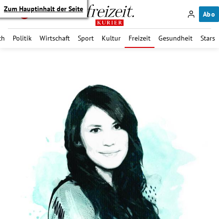
Zum Hauptinhalt der Seite
Abo
ch
Politik
Wirtschaft
Sport
Kultur
Freizeit
Gesundheit
Stars
itik Untermenü