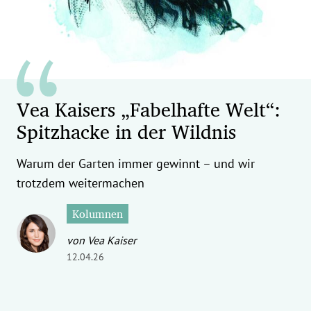
erreich Untermenü
rt Untermenü
tschaft Untermenü
Vea Kaisers „Fabelhafte Welt“:
rs Untermenü
Spitzhacke in der Wildnis
izeit Untermenü
Warum der Garten immer gewinnt – und wir
undheit Untermenü
trotzdem weitermachen
tur Untermenü
Kolumnen
von Vea Kaiser
nung Untermenü
12.04.26
ilität Untermenü