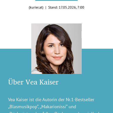
(kurier.at) | Stand:
17.05.2026, 7:00
Über Vea Kaiser
Vea Kaiser ist die Autorin der Nr.1-Bestseller
„Blasmusikpop“, „Makarionissi“ und