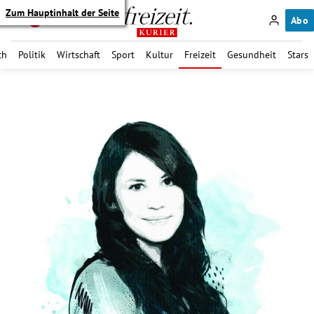
Zum Hauptinhalt der Seite
Abo
ch
Politik
Wirtschaft
Sport
Kultur
Freizeit
Gesundheit
Stars
itik Untermenü