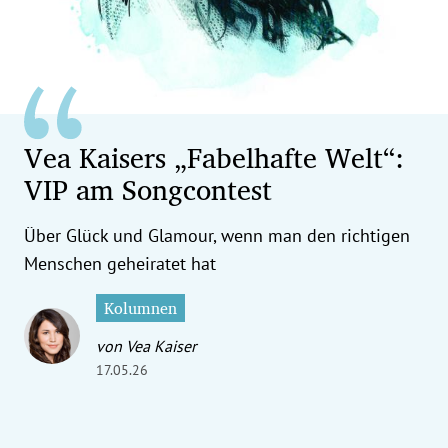
erreich Untermenü
rt Untermenü
tschaft Untermenü
Vea Kaisers „Fabelhafte Welt“:
rs Untermenü
VIP am Songcontest
izeit Untermenü
Über Glück und Glamour, wenn man den richtigen
undheit Untermenü
Menschen geheiratet hat
tur Untermenü
Kolumnen
von Vea Kaiser
nung Untermenü
17.05.26
ilität Untermenü