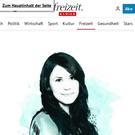
Zum Hauptinhalt der Seite
Abo
ch
Politik
Wirtschaft
Sport
Kultur
Freizeit
Gesundheit
Stars
itik Untermenü