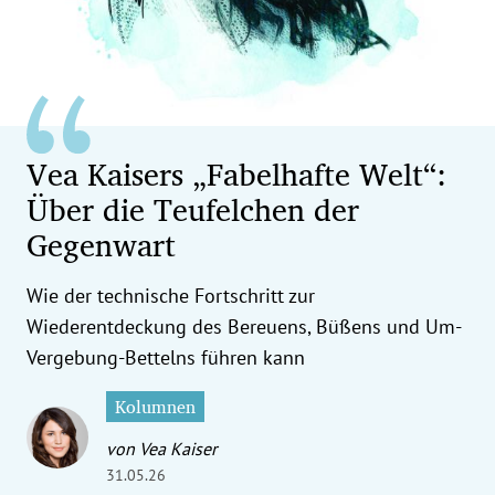
erreich Untermenü
rt Untermenü
tschaft Untermenü
Vea Kaisers „Fabelhafte Welt“:
rs Untermenü
Über die Teufelchen der
izeit Untermenü
Gegenwart
undheit Untermenü
Wie der technische Fortschritt zur
Wiederentdeckung des Bereuens, Büßens und Um-
tur Untermenü
Vergebung-Bettelns führen kann
nung Untermenü
Kolumnen
ilität Untermenü
von Vea Kaiser
31.05.26