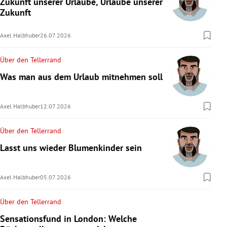
Zukunft unserer Urlaube, Urlaube unserer
rreich Untermenü
Zukunft
rt Untermenü
Axel Halbhuber
26.07.2026
schaft Untermenü
Über den Tellerrand
Was man aus dem Urlaub mitnehmen soll
s Untermenü
Axel Halbhuber
12.07.2026
zeit Untermenü
Über den Tellerrand
undheit Untermenü
Lasst uns wieder Blumenkinder sein
tur Untermenü
Axel Halbhuber
05.07.2026
nung Untermenü
Über den Tellerrand
lität Untermenü
Sensationsfund in London: Welche