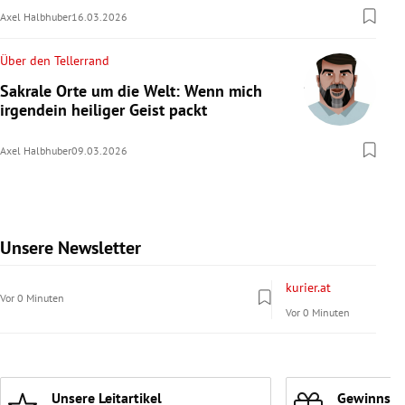
Axel Halbhuber
16.03.2026
Über den Tellerrand
Sakrale Orte um die Welt: Wenn mich
irgendein heiliger Geist packt
Axel Halbhuber
09.03.2026
Unsere Newsletter
Slide 1 von 9
kurier.at
Vor 0 Minuten
Vor 0 Minuten
Unsere Leitartikel
Gewinnspi