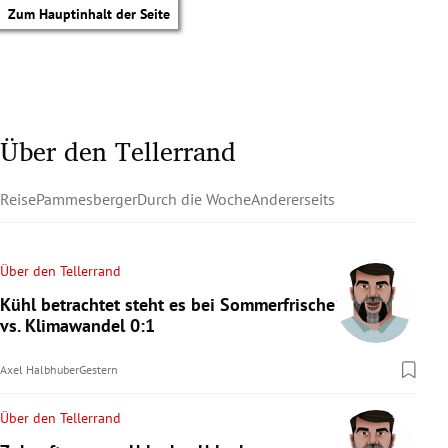
Zum Hauptinhalt der Seite
Über den Tellerrand
Reise
Pammesberger
Durch die Woche
Andererseits
Über den Tellerrand
Kühl betrachtet steht es bei Sommerfrische
vs. Klimawandel 0:1
Axel Halbhuber
Gestern
Über den Tellerrand
tik Untermenü