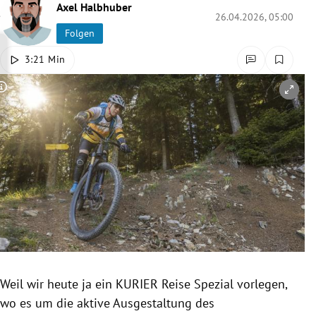
Axel Halbhuber
rreich Untermenü
26.04.2026, 05:00
Folgen
rt Untermenü
3:21 Min
schaft Untermenü
Copyright-Hinweis öffnen/schließen
s Untermenü
zeit Untermenü
undheit Untermenü
tur Untermenü
nung Untermenü
Weil wir heute ja ein KURIER Reise Spezial vorlegen,
lität Untermenü
wo es um die aktive Ausgestaltung des