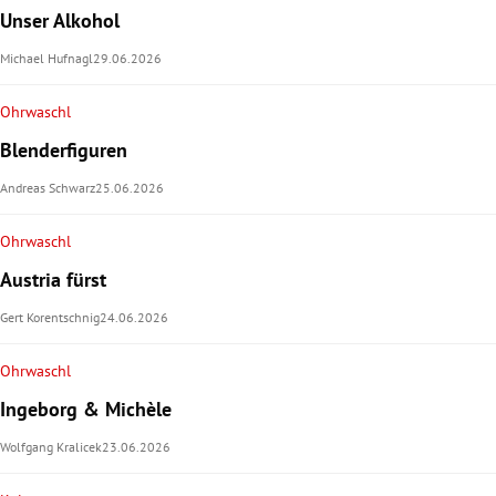
Unser Alkohol
Michael Hufnagl
29.06.2026
Ohrwaschl
Blenderfiguren
Andreas Schwarz
25.06.2026
Ohrwaschl
Austria fürst
Gert Korentschnig
24.06.2026
Ohrwaschl
Ingeborg & Michèle
Wolfgang Kralicek
23.06.2026