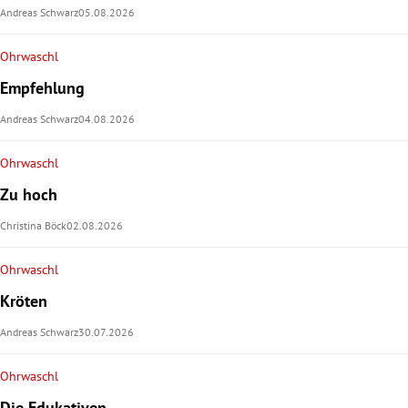
Andreas Schwarz
05.08.2026
rt Untermenü
Ohrwaschl
schaft Untermenü
Empfehlung
Andreas Schwarz
04.08.2026
s Untermenü
Ohrwaschl
zeit Untermenü
Zu hoch
undheit Untermenü
Christina Böck
02.08.2026
tur Untermenü
Ohrwaschl
Kröten
nung Untermenü
Andreas Schwarz
30.07.2026
lität Untermenü
Ohrwaschl
Die Edukativen