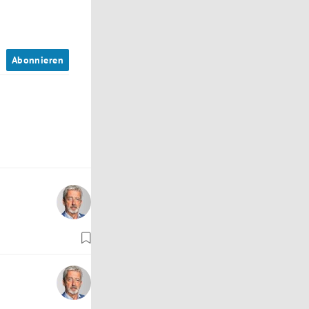
n
Abonnieren