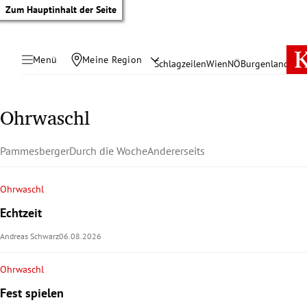
Zum Hauptinhalt der Seite
Menü
Meine Region
Schlagzeilen
Wien
NÖ
Burgenland
Öste
Ohrwaschl
Pammesberger
Durch die Woche
Andererseits
Ohrwaschl
Echtzeit
Andreas Schwarz
06.08.2026
Ohrwaschl
tik Untermenü
Fest spielen
rreich Untermenü