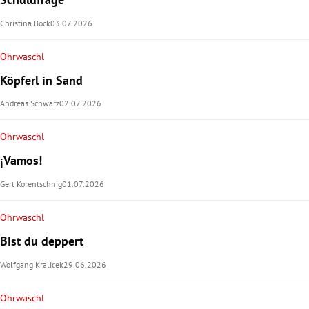
Christina Böck
03.07.2026
Ohrwaschl
Köpferl in Sand
Andreas Schwarz
02.07.2026
Ohrwaschl
¡Vamos!
Gert Korentschnig
01.07.2026
Ohrwaschl
Bist du deppert
Wolfgang Kralicek
29.06.2026
Ohrwaschl