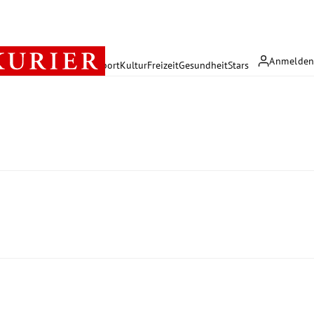
Anmelde
rreich
Politik
Wirtschaft
Sport
Kultur
Freizeit
Gesundheit
Stars