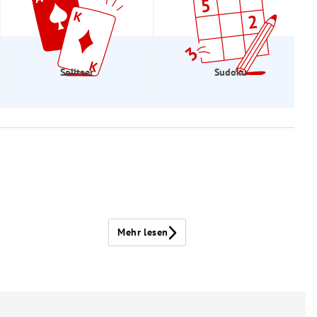
Solitaer
Sudoku
Mehr lesen