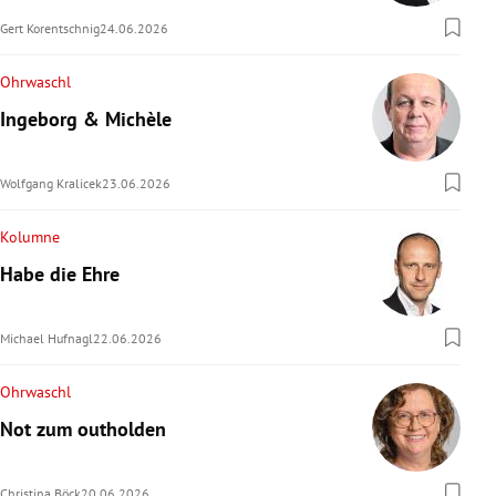
Gert Korentschnig
24.06.2026
Ohrwaschl
Ingeborg & Michèle
Wolfgang Kralicek
23.06.2026
Kolumne
Habe die Ehre
Michael Hufnagl
22.06.2026
Ohrwaschl
Not zum outholden
Christina Böck
20.06.2026