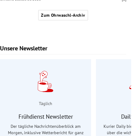
Zum Ohrwaschl-Archiv
Unsere Newsletter
Slide 1 von 9
Täglich
Frühdienst Newsletter
Daily
Der tägliche Nachrichtenüberblick am
Kurier Daily biet
Morgen, inklusive Wetterbericht für ganz
über die wichti