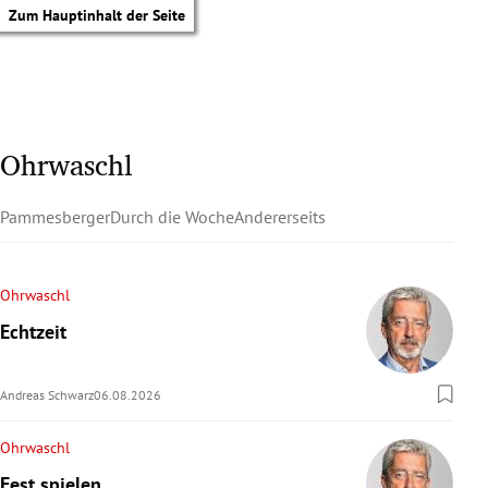
Zum Hauptinhalt der Seite
Ohrwaschl
Pammesberger
Durch die Woche
Andererseits
Ohrwaschl
Echtzeit
Andreas Schwarz
06.08.2026
Ohrwaschl
tik Untermenü
Fest spielen