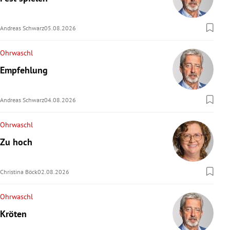
rreich Untermenü
Andreas Schwarz
05.08.2026
rt Untermenü
Ohrwaschl
schaft Untermenü
Empfehlung
s Untermenü
Andreas Schwarz
04.08.2026
zeit Untermenü
Ohrwaschl
undheit Untermenü
Zu hoch
tur Untermenü
Christina Böck
02.08.2026
nung Untermenü
Ohrwaschl
lität Untermenü
Kröten