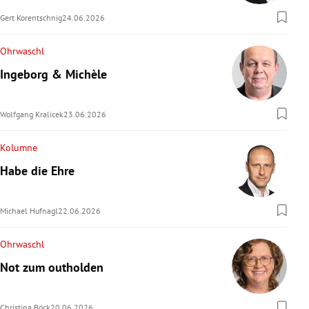
Gert Korentschnig
24.06.2026
Ohrwaschl
Ingeborg & Michèle
Wolfgang Kralicek
23.06.2026
Kolumne
Habe die Ehre
Michael Hufnagl
22.06.2026
Ohrwaschl
Not zum outholden
Christina Böck
20.06.2026