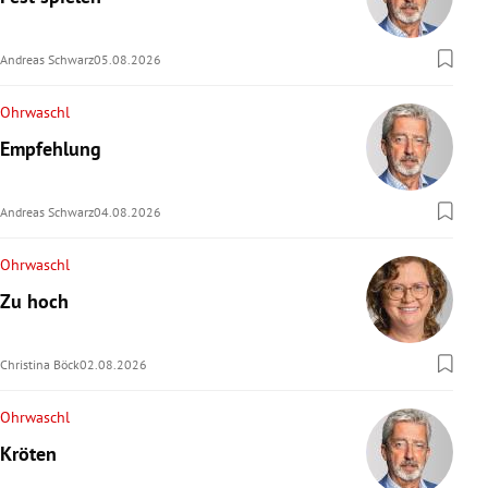
rreich Untermenü
Andreas Schwarz
05.08.2026
rt Untermenü
Ohrwaschl
schaft Untermenü
Empfehlung
s Untermenü
Andreas Schwarz
04.08.2026
zeit Untermenü
Ohrwaschl
undheit Untermenü
Zu hoch
tur Untermenü
Christina Böck
02.08.2026
nung Untermenü
Ohrwaschl
lität Untermenü
Kröten