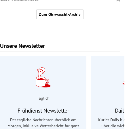
Zum Ohrwaschl-Archiv
Unsere Newsletter
Slide 1 von 9
Täglich
Frühdienst Newsletter
Daily
Der tägliche Nachrichtenüberblick am
Kurier Daily biet
Morgen, inklusive Wetterbericht für ganz
über die wichti