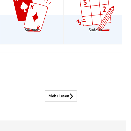
Solitaer
Sudoku
Mehr lesen