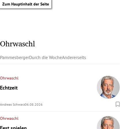
Zum Hauptinhalt der Seite
Ohrwaschl
Pammesberger
Durch die Woche
Andererseits
Ohrwaschl
Echtzeit
Andreas Schwarz
06.08.2026
Ohrwaschl
tik Untermenü
Fest spielen