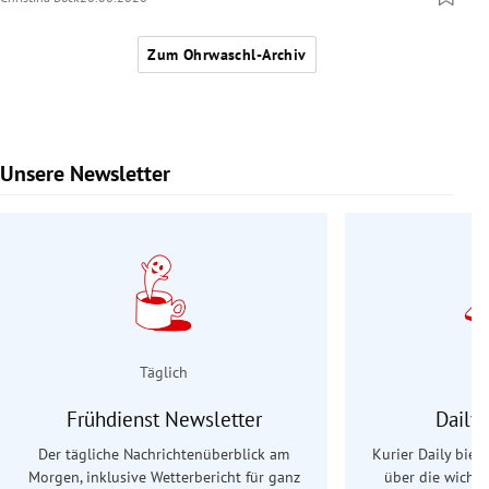
Zum Ohrwaschl-Archiv
Unsere Newsletter
Slide 1 von 9
Täglich
Frühdienst Newsletter
Daily
Der tägliche Nachrichtenüberblick am
Kurier Daily biet
Morgen, inklusive Wetterbericht für ganz
über die wichti