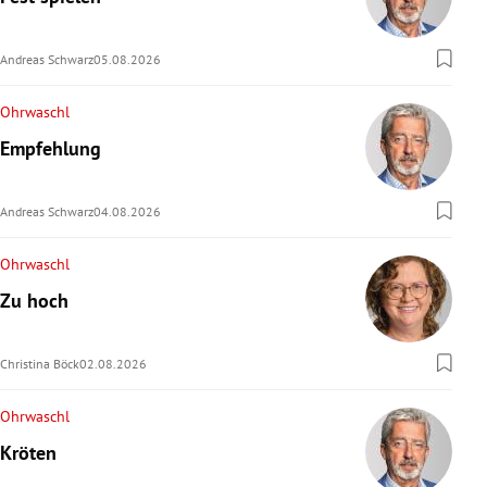
rreich Untermenü
Andreas Schwarz
05.08.2026
rt Untermenü
Ohrwaschl
schaft Untermenü
Empfehlung
s Untermenü
Andreas Schwarz
04.08.2026
zeit Untermenü
Ohrwaschl
undheit Untermenü
Zu hoch
tur Untermenü
Christina Böck
02.08.2026
nung Untermenü
Ohrwaschl
lität Untermenü
Kröten