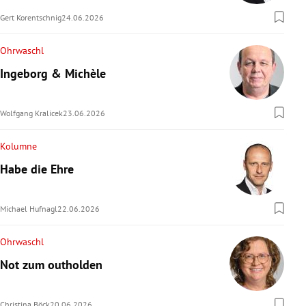
Gert Korentschnig
24.06.2026
Ohrwaschl
Ingeborg & Michèle
Wolfgang Kralicek
23.06.2026
Kolumne
Habe die Ehre
Michael Hufnagl
22.06.2026
Ohrwaschl
Not zum outholden
Christina Böck
20.06.2026