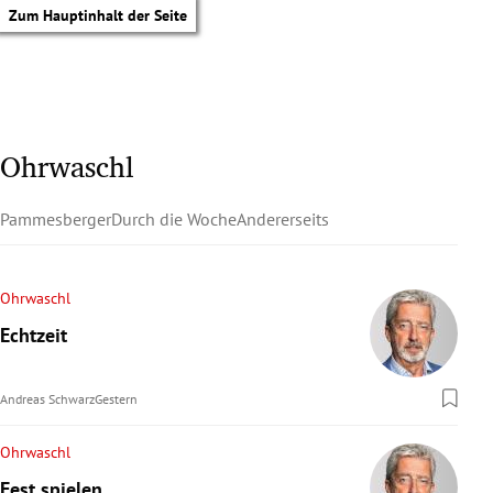
Zum Hauptinhalt der Seite
Ohrwaschl
Pammesberger
Durch die Woche
Andererseits
Ohrwaschl
Echtzeit
Andreas Schwarz
Gestern
Ohrwaschl
tik Untermenü
Fest spielen