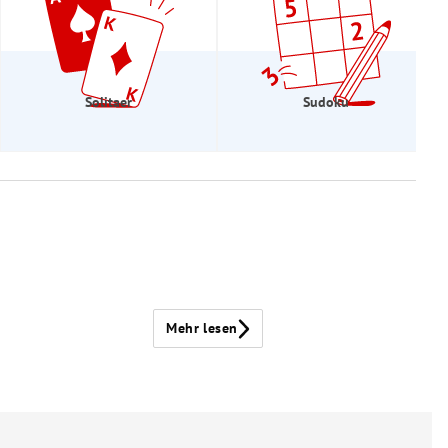
Solitaer
Sudoku
Mehr lesen