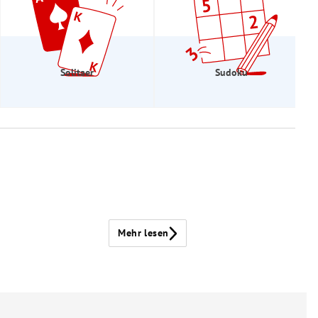
Solitaer
Sudoku
Mehr lesen