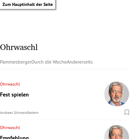
Zum Hauptinhalt der Seite
Ohrwaschl
Pammesberger
Durch die Woche
Andererseits
Ohrwaschl
Fest spielen
Andreas Schwarz
Gestern
Ohrwaschl
tik Untermenü
Empfehlung