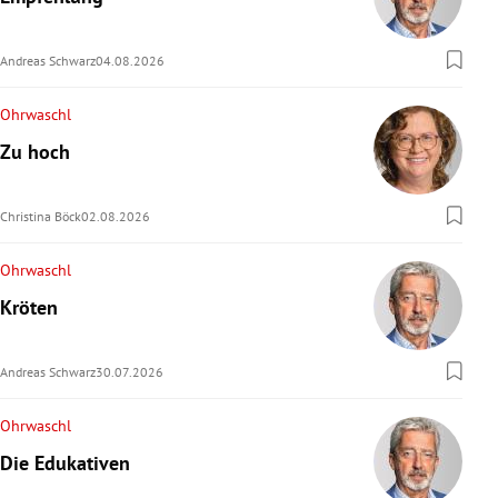
rreich Untermenü
Andreas Schwarz
04.08.2026
rt Untermenü
Ohrwaschl
schaft Untermenü
Zu hoch
s Untermenü
Christina Böck
02.08.2026
zeit Untermenü
Ohrwaschl
undheit Untermenü
Kröten
tur Untermenü
Andreas Schwarz
30.07.2026
nung Untermenü
Ohrwaschl
lität Untermenü
Die Edukativen