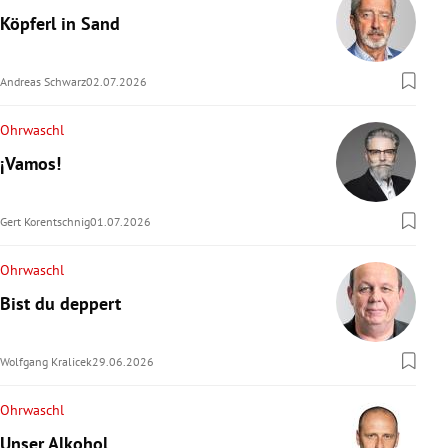
Köpferl in Sand
Andreas Schwarz
02.07.2026
Ohrwaschl
¡Vamos!
Gert Korentschnig
01.07.2026
Ohrwaschl
Bist du deppert
Wolfgang Kralicek
29.06.2026
Ohrwaschl
Unser Alkohol