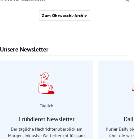
Zum Ohrwaschl-Archiv
Unsere Newsletter
Slide 1 von 9
Täglich
Frühdienst Newsletter
Daily
Der tägliche Nachrichtenüberblick am
Kurier Daily biet
Morgen, inklusive Wetterbericht für ganz
über die wichti