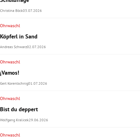
Christina Böck
03.07.2026
Ohrwaschl
Köpferl in Sand
Andreas Schwarz
02.07.2026
Ohrwaschl
¡Vamos!
Gert Korentschnig
01.07.2026
Ohrwaschl
Bist du deppert
Wolfgang Kralicek
29.06.2026
Ohrwaschl