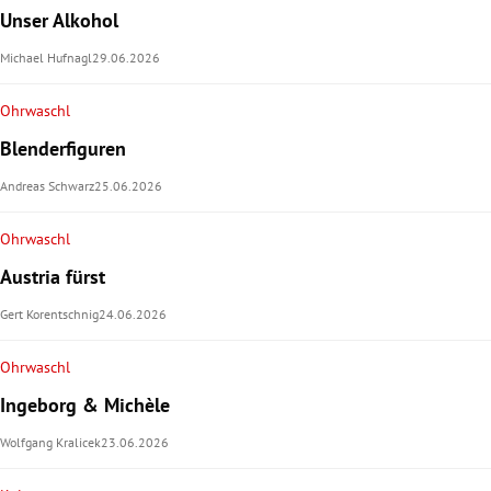
Unser Alkohol
Michael Hufnagl
29.06.2026
Ohrwaschl
Blenderfiguren
Andreas Schwarz
25.06.2026
Ohrwaschl
Austria fürst
Gert Korentschnig
24.06.2026
Ohrwaschl
Ingeborg & Michèle
Wolfgang Kralicek
23.06.2026