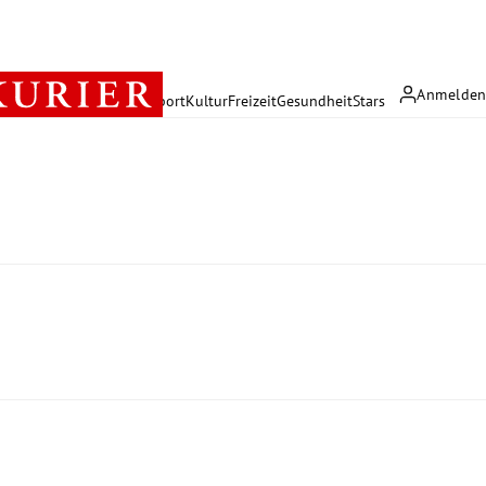
Anmelde
rreich
Politik
Wirtschaft
Sport
Kultur
Freizeit
Gesundheit
Stars