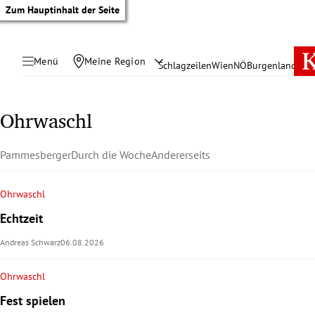
Zum Hauptinhalt der Seite
Menü
Meine Region
Schlagzeilen
Wien
NÖ
Burgenland
Öste
Ohrwaschl
Pammesberger
Durch die Woche
Andererseits
Ohrwaschl
Echtzeit
Andreas Schwarz
06.08.2026
Ohrwaschl
tik Untermenü
Fest spielen
rreich Untermenü