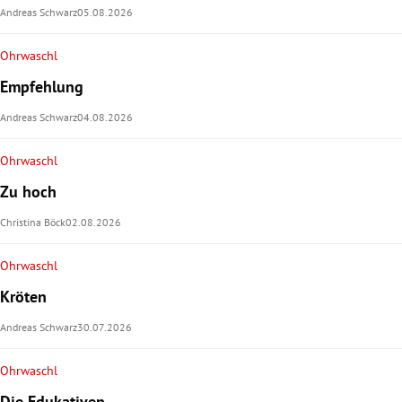
Andreas Schwarz
05.08.2026
rt Untermenü
Ohrwaschl
schaft Untermenü
Empfehlung
Andreas Schwarz
04.08.2026
s Untermenü
Ohrwaschl
zeit Untermenü
Zu hoch
undheit Untermenü
Christina Böck
02.08.2026
tur Untermenü
Ohrwaschl
Kröten
nung Untermenü
Andreas Schwarz
30.07.2026
lität Untermenü
Ohrwaschl
Die Edukativen