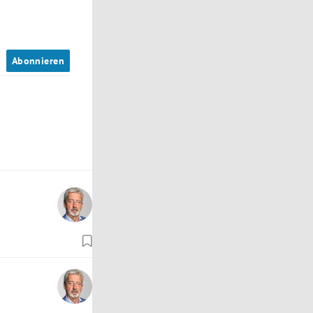
n
Abonnieren