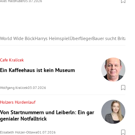
Axel Halbhuber
05.07.2026
World Wide Böck
Harrys Heimspiel
Überflieger
Bauer sucht Britain
Cafe Kralicek
Ein Kaffeehaus ist kein Museum
Wolfgang Kralicek
03.07.2026
Holzers Hürdenlauf
Von Startnummern und Leiberln: Ein gar
genialer Notfalltrick
Elisabeth Holzer-Ottawa
01.07.2026