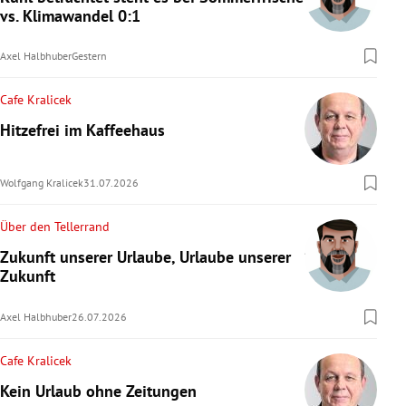
vs. Klimawandel 0:1
rreich Untermenü
Axel Halbhuber
Gestern
rt Untermenü
Cafe Kralicek
schaft Untermenü
Hitzefrei im Kaffeehaus
s Untermenü
Wolfgang Kralicek
31.07.2026
zeit Untermenü
Über den Tellerrand
undheit Untermenü
Zukunft unserer Urlaube, Urlaube unserer
Zukunft
tur Untermenü
Axel Halbhuber
26.07.2026
nung Untermenü
Cafe Kralicek
lität Untermenü
Kein Urlaub ohne Zeitungen