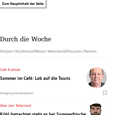
Zum Hauptinhalt der Seite
Durch die Woche
Holzers Hürdenlauf
Weises Warenkorb
Preussers Pannen
Cafe Kralicek
Sommer im Café: Lob auf die Touris
Wolfgang Kralicek
Gestern
Über den Tellerrand
tik Untermenü
Kühl betrachtet steht es bei Sommerfrische