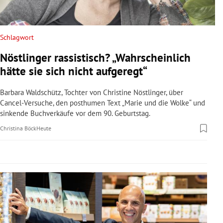
rreich Untermenü
rt Untermenü
Schlagwort
Nöstlinger rassistisch? „Wahrscheinlich
schaft Untermenü
hätte sie sich nicht aufgeregt“
s Untermenü
Barbara Waldschütz, Tochter von Christine Nöstlinger, über
Cancel-Versuche, den posthumen Text „Marie und die Wolke“ und
zeit Untermenü
sinkende Buchverkäufe vor dem 90. Geburtstag.
Christina Böck
Heute
undheit Untermenü
tur Untermenü
nung Untermenü
lität Untermenü