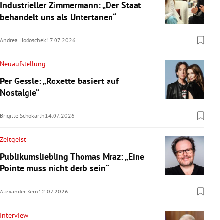
Industrieller Zimmermann: „Der Staat
behandelt uns als Untertanen“
Andrea Hodoschek
17.07.2026
Neuaufstellung
Per Gessle: „Roxette basiert auf
Nostalgie“
Brigitte Schokarth
14.07.2026
Zeitgeist
Publikumsliebling Thomas Mraz: „Eine
Pointe muss nicht derb sein“
Alexander Kern
12.07.2026
Interview