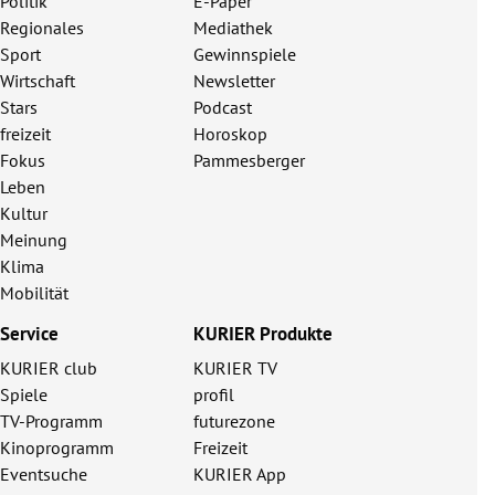
Politik
E-Paper
Regionales
Mediathek
Sport
Gewinnspiele
Wirtschaft
Newsletter
Stars
Podcast
freizeit
Horoskop
Fokus
Pammesberger
Leben
Kultur
Meinung
Klima
Mobilität
Service
KURIER Produkte
KURIER club
KURIER TV
Spiele
profil
TV-Programm
futurezone
Kinoprogramm
Freizeit
Eventsuche
KURIER App