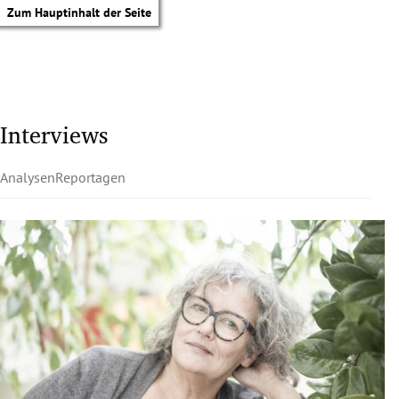
Zum Hauptinhalt der Seite
Interviews
Analysen
Reportagen
tik Untermenü