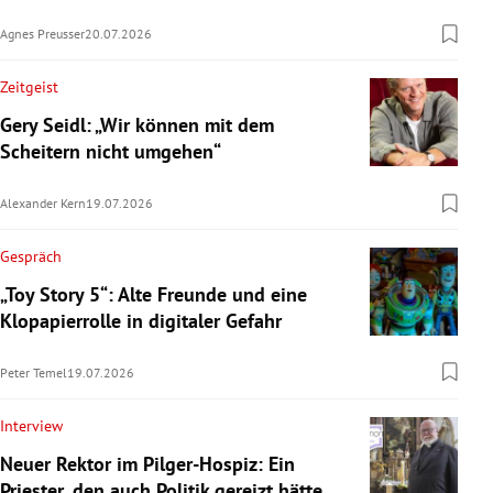
Agnes Preusser
20.07.2026
Zeitgeist
Gery Seidl: „Wir können mit dem
Scheitern nicht umgehen“
Alexander Kern
19.07.2026
Gespräch
„Toy Story 5“: Alte Freunde und eine
Klopapierrolle in digitaler Gefahr
Peter Temel
19.07.2026
Interview
Neuer Rektor im Pilger-Hospiz: Ein
Priester, den auch Politik gereizt hätte