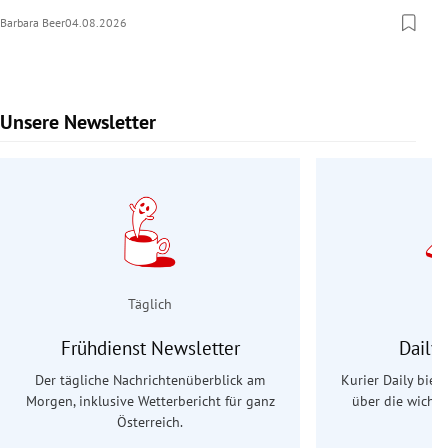
Barbara Beer
04.08.2026
Unsere Newsletter
Slide 1 von 9
Täglich
Frühdienst Newsletter
Daily
Der tägliche Nachrichtenüberblick am
Kurier Daily biet
Morgen, inklusive Wetterbericht für ganz
über die wichti
Österreich.