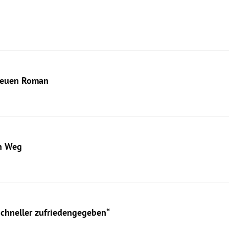
 neuen Roman
en Weg
schneller zufriedengegeben“