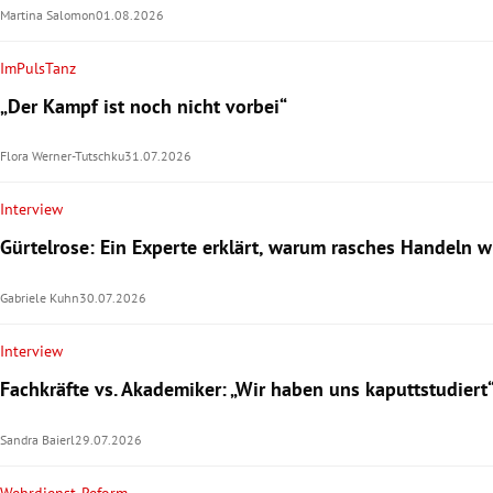
Martina Salomon
01.08.2026
ImPulsTanz
„Der Kampf ist noch nicht vorbei“
Flora Werner-Tutschku
31.07.2026
Interview
Gürtelrose: Ein Experte erklärt, warum rasches Handeln wi
Gabriele Kuhn
30.07.2026
Interview
Fachkräfte vs. Akademiker: „Wir haben uns kaputtstudiert
Sandra Baierl
29.07.2026