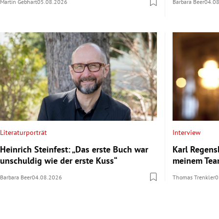
Martin Gebhart
05.08.2026
Barbara Beer
04.0
Literaturporträt
Interview
Heinrich Steinfest: „Das erste Buch war
Karl Regens
unschuldig wie der erste Kuss“
meinem Team
Barbara Beer
04.08.2026
Thomas Trenkler
0