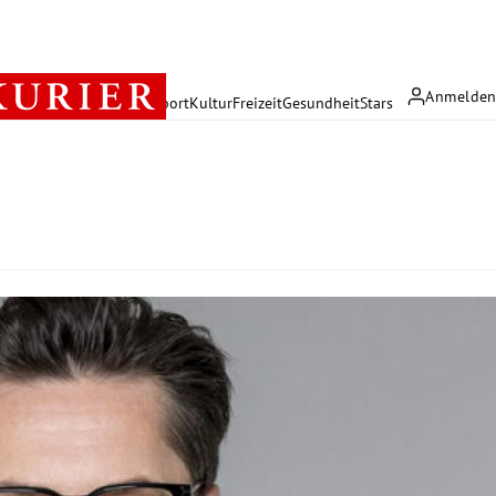
Anmelde
rreich
Politik
Wirtschaft
Sport
Kultur
Freizeit
Gesundheit
Stars