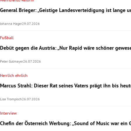
Wehrdienst-Reform
General Brieger: „Geistige Landesverteidigung ist lange 
Johanna Hager
29.07.2026
Fußball
Debüt gegen die Austria: „Nur Rapid wäre schöner gewes
Peter Gutmayer
26.07.2026
Herrlich ehrlich
Marcus Strahl: Dieser Rat seines Vaters prägt ihn bis heut
Lisa Trompisch
26.07.2026
Interview
Chefin der Österreich Werbung: „Sound of Music war ein 