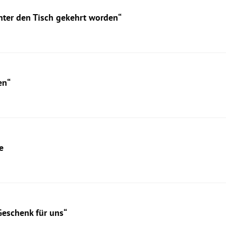
unter den Tisch gekehrt worden“
en“
e
Geschenk für uns“