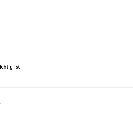
chtig ist
“