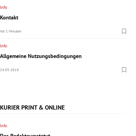
rreich Untermenü
Info
Kontakt
rt Untermenü
Vor 1 Minuten
schaft Untermenü
Info
s Untermenü
Allgemeine Nutzungsbedingungen
zeit Untermenü
24.05.2018
undheit Untermenü
tur Untermenü
KURIER PRINT & ONLINE
nung Untermenü
lität Untermenü
Info
Das Redakteursstatut