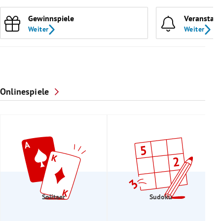
Gewinnspiele
Veranstal
Weiter
Weiter
Onlinespiele
Solitaer
Sudoku