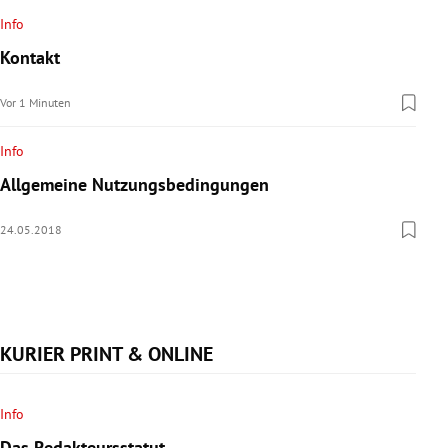
rreich Untermenü
Info
Kontakt
rt Untermenü
Vor 1 Minuten
schaft Untermenü
Info
s Untermenü
Allgemeine Nutzungsbedingungen
zeit Untermenü
24.05.2018
undheit Untermenü
tur Untermenü
KURIER PRINT & ONLINE
nung Untermenü
lität Untermenü
Info
Das Redakteursstatut