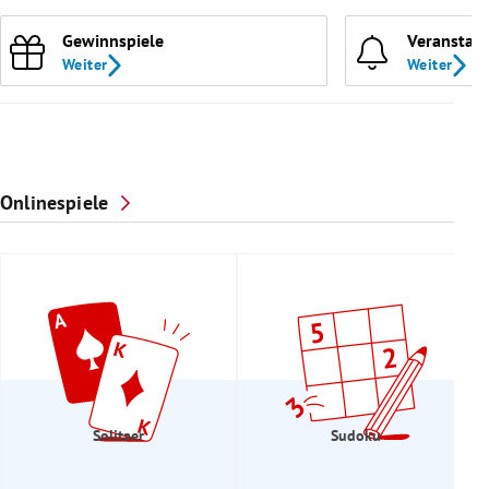
Gewinnspiele
Veranstal
Weiter
Weiter
Onlinespiele
Solitaer
Sudoku