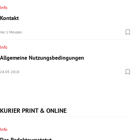
rreich Untermenü
Info
Kontakt
rt Untermenü
Vor 1 Minuten
schaft Untermenü
Info
s Untermenü
Allgemeine Nutzungsbedingungen
zeit Untermenü
24.05.2018
undheit Untermenü
tur Untermenü
KURIER PRINT & ONLINE
nung Untermenü
lität Untermenü
Info
Das Redakteursstatut