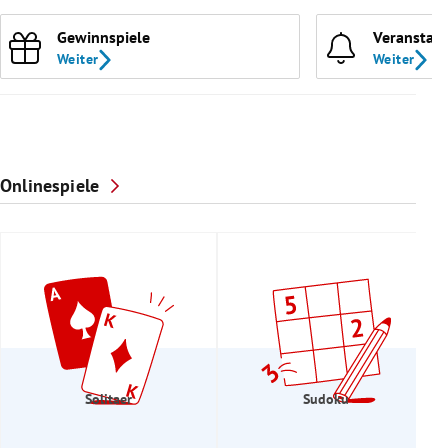
Gewinnspiele
Veranstal
Weiter
Weiter
Onlinespiele
Solitaer
Sudoku