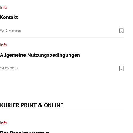
rreich Untermenü
Info
Kontakt
rt Untermenü
Vor 2 Minuten
schaft Untermenü
Info
s Untermenü
Allgemeine Nutzungsbedingungen
zeit Untermenü
24.05.2018
undheit Untermenü
tur Untermenü
KURIER PRINT & ONLINE
nung Untermenü
lität Untermenü
Info
Das Redakteursstatut