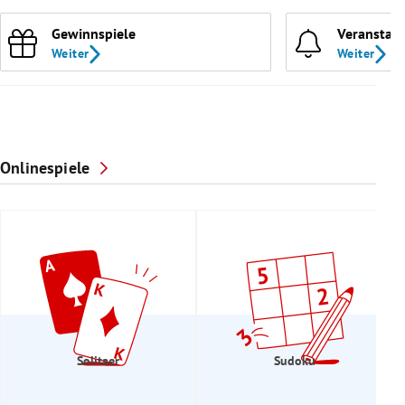
Gewinnspiele
Veranstal
Weiter
Weiter
Onlinespiele
Solitaer
Sudoku