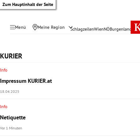
Zum Hauptinhalt der Seite
Menü
Meine Region
Schlagzeilen
Wien
NÖ
Burgenland
Öste
KURIER
Info
Impressum KURIER.at
18.04.2025
Info
Netiquette
tik Untermenü
Vor 1 Minuten
rreich Untermenü