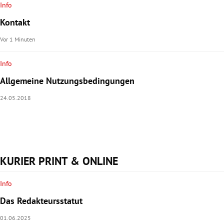
Info
rt Untermenü
Kontakt
Vor 1 Minuten
schaft Untermenü
Info
s Untermenü
Allgemeine Nutzungsbedingungen
zeit Untermenü
24.05.2018
undheit Untermenü
tur Untermenü
KURIER PRINT & ONLINE
nung Untermenü
Info
lität Untermenü
Das Redakteursstatut
01.06.2025