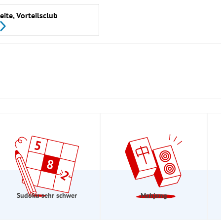
ite, Vorteilsclub
Sudoku sehr schwer
Mahjong