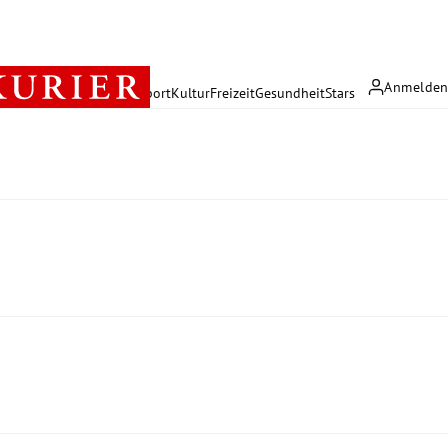
Anmelde
rreich
Politik
Wirtschaft
Sport
Kultur
Freizeit
Gesundheit
Stars