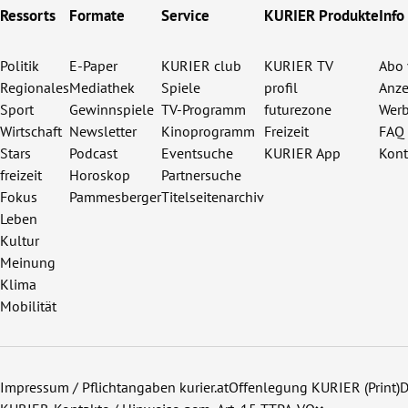
Ressorts
Formate
Service
KURIER Produkte
Info
Politik
E-Paper
KURIER club
KURIER TV
Abo 
Regionales
Mediathek
Spiele
profil
Anze
Sport
Gewinnspiele
TV-Programm
futurezone
Werb
Wirtschaft
Newsletter
Kinoprogramm
Freizeit
FAQ
Stars
Podcast
Eventsuche
KURIER App
Kont
freizeit
Horoskop
Partnersuche
Fokus
Pammesberger
Titelseitenarchiv
Leben
Kultur
Meinung
Klima
Mobilität
Impressum / Pflichtangaben kurier.at
Offenlegung KURIER (Print)
D