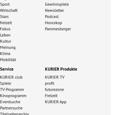
Sport
Gewinnspiele
Wirtschaft
Newsletter
Stars
Podcast
freizeit
Horoskop
Fokus
Pammesberger
Leben
Kultur
Meinung
Klima
Mobilität
Service
KURIER Produkte
KURIER club
KURIER TV
Spiele
profil
TV-Programm
futurezone
Kinoprogramm
Freizeit
Eventsuche
KURIER App
Partnersuche
Titelseitenarchiv