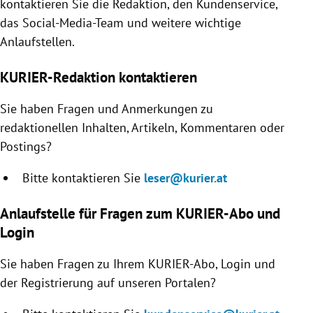
kontaktieren Sie die Redaktion, den Kundenservice,
rreich Untermenü
das Social-Media-Team und weitere wichtige
Anlaufstellen.
rt Untermenü
KURIER-Redaktion kontaktieren
schaft Untermenü
Sie haben Fragen und Anmerkungen zu
s Untermenü
redaktionellen Inhalten, Artikeln, Kommentaren oder
Postings?
zeit Untermenü
Bitte kontaktieren Sie
leser@kurier.at
undheit Untermenü
Anlaufstelle für Fragen zum KURIER-Abo und
tur Untermenü
Login
nung Untermenü
Sie haben Fragen zu Ihrem KURIER-Abo, Login und
der Registrierung auf unseren Portalen?
lität Untermenü