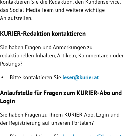
kontaktieren Sie die Redaktion, den Kundenservice,
rreich Untermenü
das Social-Media-Team und weitere wichtige
Anlaufstellen.
rt Untermenü
KURIER-Redaktion kontaktieren
schaft Untermenü
Sie haben Fragen und Anmerkungen zu
s Untermenü
redaktionellen Inhalten, Artikeln, Kommentaren oder
Postings?
zeit Untermenü
Bitte kontaktieren Sie
leser@kurier.at
undheit Untermenü
Anlaufstelle für Fragen zum KURIER-Abo und
tur Untermenü
Login
nung Untermenü
Sie haben Fragen zu Ihrem KURIER-Abo, Login und
der Registrierung auf unseren Portalen?
lität Untermenü