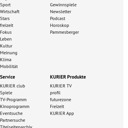
Sport
Gewinnspiele
Wirtschaft
Newsletter
Stars
Podcast
freizeit
Horoskop
Fokus
Pammesberger
Leben
Kultur
Meinung
Klima
Mobilität
Service
KURIER Produkte
KURIER club
KURIER TV
Spiele
profil
TV-Programm
futurezone
Kinoprogramm
Freizeit
Eventsuche
KURIER App
Partnersuche
Titelseitenarchiv