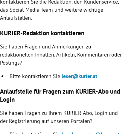
kontaktieren Sie die Redaktion, den Kundenservice,
rreich Untermenü
das Social-Media-Team und weitere wichtige
Anlaufstellen.
rt Untermenü
KURIER-Redaktion kontaktieren
schaft Untermenü
Sie haben Fragen und Anmerkungen zu
s Untermenü
redaktionellen Inhalten, Artikeln, Kommentaren oder
Postings?
zeit Untermenü
Bitte kontaktieren Sie
leser@kurier.at
undheit Untermenü
Anlaufstelle für Fragen zum KURIER-Abo und
tur Untermenü
Login
nung Untermenü
Sie haben Fragen zu Ihrem KURIER-Abo, Login und
der Registrierung auf unseren Portalen?
lität Untermenü