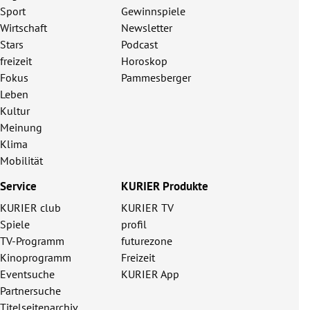
Sport
Gewinnspiele
Wirtschaft
Newsletter
Stars
Podcast
freizeit
Horoskop
Fokus
Pammesberger
Leben
Kultur
Meinung
Klima
Mobilität
Service
KURIER Produkte
KURIER club
KURIER TV
Spiele
profil
TV-Programm
futurezone
Kinoprogramm
Freizeit
Eventsuche
KURIER App
Partnersuche
Titelseitenarchiv