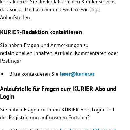
kontaktieren Sie die Redaktion, den Kundenservice,
rreich Untermenü
das Social-Media-Team und weitere wichtige
Anlaufstellen.
rt Untermenü
KURIER-Redaktion kontaktieren
schaft Untermenü
Sie haben Fragen und Anmerkungen zu
s Untermenü
redaktionellen Inhalten, Artikeln, Kommentaren oder
Postings?
zeit Untermenü
Bitte kontaktieren Sie
leser@kurier.at
undheit Untermenü
Anlaufstelle für Fragen zum KURIER-Abo und
tur Untermenü
Login
nung Untermenü
Sie haben Fragen zu Ihrem KURIER-Abo, Login und
der Registrierung auf unseren Portalen?
lität Untermenü