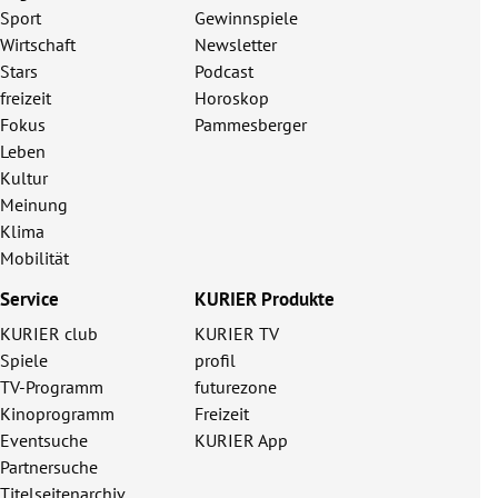
Sport
Gewinnspiele
Wirtschaft
Newsletter
Stars
Podcast
freizeit
Horoskop
Fokus
Pammesberger
Leben
Kultur
Meinung
Klima
Mobilität
Service
KURIER Produkte
KURIER club
KURIER TV
Spiele
profil
TV-Programm
futurezone
Kinoprogramm
Freizeit
Eventsuche
KURIER App
Partnersuche
Titelseitenarchiv