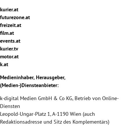
rreich Untermenü
kurier.at
futurezone.at
rt Untermenü
freizeit.at
film.at
schaft Untermenü
events.at
s Untermenü
kurier.tv
motor.at
zeit Untermenü
k.at
undheit Untermenü
Medieninhaber, Herausgeber,
(Medien-)Diensteanbieter:
tur Untermenü
k-digital Medien GmbH & Co KG, Betrieb von Online-
nung Untermenü
Diensten
Leopold-Ungar-Platz 1, A-1190 Wien (auch
lität Untermenü
Redaktionsadresse und Sitz des Komplementärs)