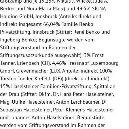
Grotkamp und je 19,25% Niklas J. Wilcke, Julia A.
Becker und Nora-Maria Marx) und 49,5% SIGNA
Holding GmbH, Innsbruck (Anteile: direkt und
indirekt insgesamt 66,04% Familie Benko
Privatstiftung, Innsbruck (Stifter: René Benko und
Ingeborg Benko; Begünstigte werden vom
Stiftungsvorstand im Rahmen der
Stiftungszusatzurkunde ausgewählt), 3% Ernst
Tanner, Erlenbach (CH), 4,46% Fressnapf Luxembourg
GmbH, Grevenmacher (LUX, Anteile: indirekt 100%
Torsten Toeller, Krefeld, (DE)) (direkt und indirekt)
15% Haselsteiner Familien-Privatstiftung, Spittal an
der Drau (Stifter: Dkfm. Dr. Hans Peter Haselsteiner,
Mag. Ulrike Haselsteiner, Anton Lerchbaumer, DI
Sebastian Haselsteiner, Peter Klemens Haselsteiner
und Johannes Anton Haselsteiner; Begünstigte
werden vom Stiftungsvorstand im Rahmen der