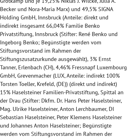
Grotkamp und je 19,25% Niklas J. Wilcke, Julia A.
Becker und Nora-Maria Marx) und 49,5% SIGNA
Holding GmbH, Innsbruck (Anteile: direkt und
indirekt insgesamt 66,04% Familie Benko
Privatstiftung, Innsbruck (Stifter: René Benko und
Ingeborg Benko; Begünstigte werden vom
Stiftungsvorstand im Rahmen der
Stiftungszusatzurkunde ausgewählt), 3% Ernst
Tanner, Erlenbach (CH), 4,46% Fressnapf Luxembourg
GmbH, Grevenmacher (LUX, Anteile: indirekt 100%
Torsten Toeller, Krefeld, (DE)) (direkt und indirekt)
15% Haselsteiner Familien-Privatstiftung, Spittal an
der Drau (Stifter: Dkfm. Dr. Hans Peter Haselsteiner,
Mag. Ulrike Haselsteiner, Anton Lerchbaumer, DI
Sebastian Haselsteiner, Peter Klemens Haselsteiner
und Johannes Anton Haselsteiner; Begünstigte
werden vom Stiftungsvorstand im Rahmen der