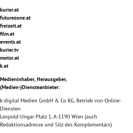
rreich Untermenü
kurier.at
futurezone.at
rt Untermenü
freizeit.at
film.at
schaft Untermenü
events.at
s Untermenü
kurier.tv
motor.at
zeit Untermenü
k.at
undheit Untermenü
Medieninhaber, Herausgeber,
(Medien-)Diensteanbieter:
tur Untermenü
k-digital Medien GmbH & Co KG, Betrieb von Online-
nung Untermenü
Diensten
Leopold-Ungar-Platz 1, A-1190 Wien (auch
lität Untermenü
Redaktionsadresse und Sitz des Komplementärs)