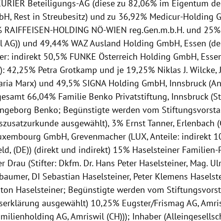
URIER Beteiligungs-AG (diese zu 82,06% im Eigentum de
H, Rest in Streubesitz) und zu 36,92% Medicur-Holding 
% RAIFFEISEN-HOLDING NÖ-WIEN reg.Gen.m.b.H. und 25% 
al AG)) und 49,44% WAZ Ausland Holding GmbH, Essen (de
ter: indirekt 50,5% FUNKE Österreich Holding GmbH, Essen 
): 42,25% Petra Grotkamp und je 19,25% Niklas J. Wilcke, J
ria Marx) und 49,5% SIGNA Holding GmbH, Innsbruck (Ant
gesamt 66,04% Familie Benko Privatstiftung, Innsbruck (St
Ingeborg Benko; Begünstigte werden vom Stiftungsvors
gszusatzurkunde ausgewählt), 3% Ernst Tanner, Erlenbach 
uxembourg GmbH, Grevenmacher (LUX, Anteile: indirekt 1
feld, (DE)) (direkt und indirekt) 15% Haselsteiner Familien-P
er Drau (Stifter: Dkfm. Dr. Hans Peter Haselsteiner, Mag. Ul
baumer, DI Sebastian Haselsteiner, Peter Klemens Haselst
ton Haselsteiner; Begünstigte werden vom Stiftungsvor
gserklärung ausgewählt) 10,25% Eugster/Frismag AG, Amri
ilienholding AG, Amriswil (CH))); Inhaber (Alleingesellsch