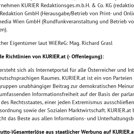
nehmen KURIER Redaktionsges.m.b.H. & Co. KG (redaktion
l Redaktion GmbH (Herausgabe/Betrieb von Print- und Onl
edia Wien GmbH (Rundfunkveranstaltung und Betrieb vo
en).
icher Eigentümer laut WiEReG: Mag. Richard Grasl
e Richtlinien von
KURIER
.at (-
Offenlegung
):
versteht sich als Internetportal für alle Österreicher und I
eutschsprachigen Raumes.
KURIER
.at ist ein von Parteien
gruppen unabhängiger Beitrag zur demokratischen Meinu
 umfassenden Informationsfreiheit auf der Basis der parl
 des Rechtsstaates, einer jeden Extremismus ausschließen
tsordnung sowie der
Sozialen Marktwirtschaft
.
KURIER
.at
ht das Beste aus allen Informations- und Unterhaltungsb
Brutto-)Gesamterlöse aus staatlicher Werbung auf KURIER.a