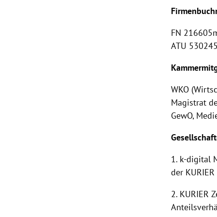
Firmenbuchn
FN 216605m
ATU 53024
Kammermitgl
WKO (Wirts
Magistrat d
GewO, Medie
Gesellschaft
1. k-digita
der KURIER 
2. KURIER Z
Anteilsverhä