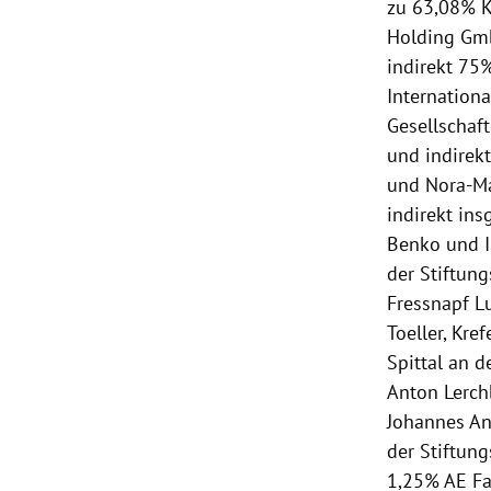
zu 63,08% K
Holding Gmb
indirekt 75
Internation
Gesellschaf
und indirekt
und Nora-Ma
indirekt ins
Benko und 
der Stiftun
Fressnapf L
Toeller, Kre
Spittal an d
Anton Lerch
Johannes An
der Stiftun
1,25% AE Fam