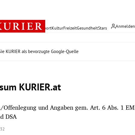
Anmelde
rreich
Politik
Wirtschaft
Sport
Kultur
Freizeit
Gesundheit
Stars
ie KURIER als bevorzugte Google-Quelle
sum KURIER.at
/Offenlegung und Angaben gem. Art. 6 Abs. 1 EM
nd DSA
:32