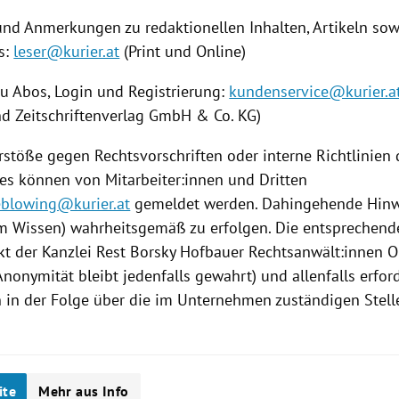
und Anmerkungen zu redaktionellen Inhalten, Artikeln s
s:
leser@kurier.at
(Print und Online)
zu Abos, Login und Registrierung:
kundenservice@kurier.a
nd Zeitschriftenverlag GmbH & Co. KG)
rstöße gegen Rechtsvorschriften oder interne Richtlinien
s können von Mitarbeiter:innen und Dritten
eblowing@kurier.at
gemeldet werden. Dahingehende Hinw
m Wissen) wahrheitsgemäß zu erfolgen. Die entsprechend
kt der Kanzlei Rest Borsky Hofbauer Rechtsanwält:innen O
nonymität bleibt jedenfalls gewahrt) und allenfalls erfor
n der Folge über die im Unternehmen zuständigen Stelle
ite
Mehr aus Info