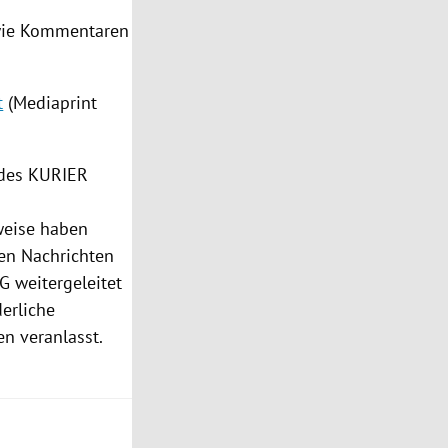
owie Kommentaren
t
(Mediaprint
 des KURIER
eise haben
en Nachrichten
G weitergeleitet
derliche
n veranlasst.