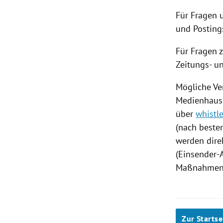
Für Fragen 
und Posting
Für Fragen 
Zeitungs- u
Mögliche Ve
Medienhause
über
whistl
(nach beste
werden dire
(Einsender-A
Maßnahmen i
Zur Startse