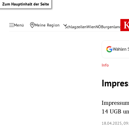
Zum Hauptinhalt der Seite
Menü
Meine Region
Schlagzeilen
Wien
NÖ
Burgenland
Öste
Wählen S
Info
Impres
Impressum
14 UGB u
tik Untermenü
18.04.2025, 09
rreich Untermenü