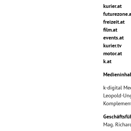
kurier.at
rt Untermenü
futurezone.
freizeit.at
schaft Untermenü
film.at
events.at
s Untermenü
kurier.tv
motor.at
zeit Untermenü
k.at
undheit Untermenü
Medieninhab
tur Untermenü
k-digital M
Leopold-Ung
nung Untermenü
Komplement
lität Untermenü
Geschäftsfü
Mag.
Richar