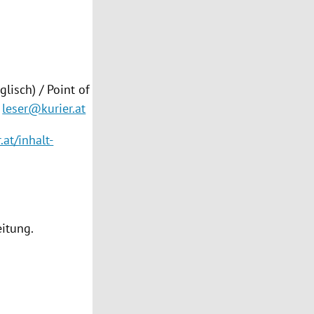
lisch) / Point of
leser@kurier.at
.at/inhalt-
eitung.