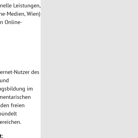
elle Leistungen,
ine-Medien, Wien)
n Online-
nternet-Nutzer des
 und
ngsbildung im
amentarischen
den freien
 bündelt
ereichen.
t: