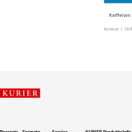
Raiffeisen
kurier.at |
18.
Ressorts
Formate
Service
KURIER Produkte
Info