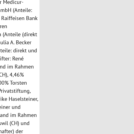
r Medicur-
GmbH (Anteile:
Raiffeisen Bank
ren
(Anteile (direkt
ulia A. Becker
eile: direkt und
ifter: René
tand im Rahmen
(CH), 4,46%
00% Torsten
rivatstiftung,
rike Haselsteiner,
einer und
stand im Rahmen
swil (CH) und
after) der