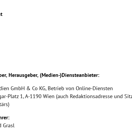
at
er, Herausgeber, (Medien-)Diensteanbieter:
edien GmbH & Co KG, Betrieb von Online-Diensten
ar-Platz 1, A-1190 Wien (auch Redaktionsadresse und Sit
ärs)
hrer:
d Grasl