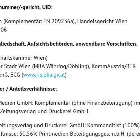
ummer/-gericht, UID:
 (Komplementär: FN 209236a), Handelsgericht Wien
506
iedschaft, Aufsichtsbehörden, anwendbare Vorschriften:
chaftskammer Wien)
er Stadt Wien (MBA Währing/Döbling), KommAustria/RTR
nG, ECG (
www.ris.bka.gv.at
)
er / Anteilsverhältnisse:
l Medien GmbH: Komplementär (ohne Finanzbeteiligung) i
Zeitungsverlag und Druckerei GmbH
eitungsverlag und Druckerei GmbH: Kommanditist (100%)
ltnisse: 50,56% Printmedien Beteiligungsges.m.b.H. (deren