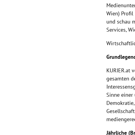
Medienunter
Wien) Profi
und schau m
Services, Wi
Wirtschaftl
Grundlegend
KURIER
.at 
gesamten d
Interessens
Sinne einer
Demokratie,
Gesellschaf
mediengerec
Jährliche (