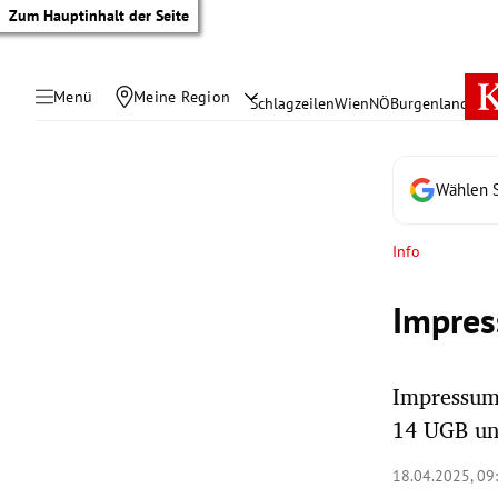
Zum Hauptinhalt der Seite
Menü
Meine Region
Schlagzeilen
Wien
NÖ
Burgenland
Öste
Wählen S
Info
Impres
Impressum
14 UGB u
tik Untermenü
18.04.2025, 09
rreich Untermenü