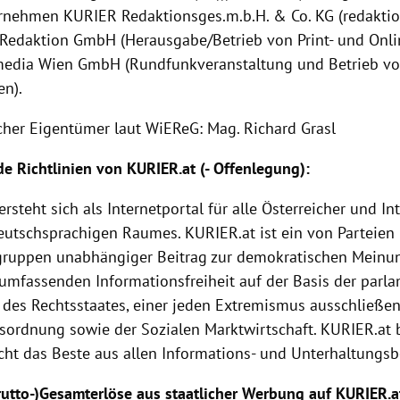
nehmen KURIER Redaktionsges.m.b.H. & Co. KG (redaktion
l Redaktion GmbH (Herausgabe/Betrieb von Print- und Onl
edia Wien GmbH (Rundfunkveranstaltung und Betrieb vo
en).
icher Eigentümer laut WiEReG: Mag. Richard Grasl
e Richtlinien von
KURIER
.at (-
Offenlegung
):
versteht sich als Internetportal für alle Österreicher und I
eutschsprachigen Raumes.
KURIER
.at ist ein von Parteien
gruppen unabhängiger Beitrag zur demokratischen Meinu
 umfassenden Informationsfreiheit auf der Basis der parl
 des Rechtsstaates, einer jeden Extremismus ausschließen
tsordnung sowie der
Sozialen Marktwirtschaft
.
KURIER
.at
ht das Beste aus allen Informations- und Unterhaltungsb
Brutto-)Gesamterlöse aus staatlicher Werbung auf KURIER.a