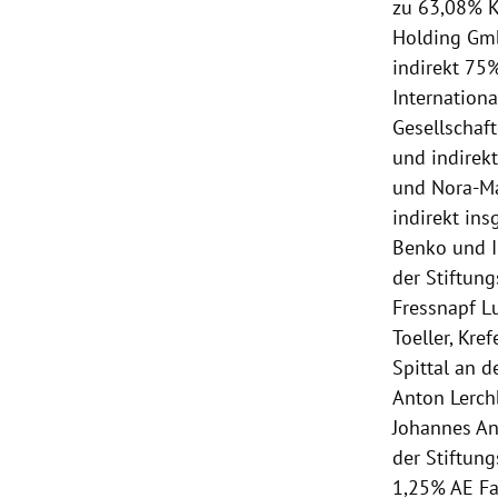
zu 63,08% K
Holding Gmb
indirekt 75
Internation
Gesellschaf
und indirekt
und Nora-Ma
indirekt ins
Benko und 
der Stiftun
Fressnapf L
Toeller, Kre
Spittal an d
Anton Lerch
Johannes An
der Stiftun
1,25% AE Fam