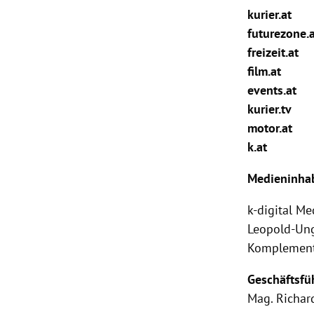
kurier.at
rt Untermenü
futurezone.
freizeit.at
schaft Untermenü
film.at
events.at
s Untermenü
kurier.tv
motor.at
zeit Untermenü
k.at
undheit Untermenü
Medieninhab
tur Untermenü
k-digital M
Leopold-Ung
nung Untermenü
Komplement
lität Untermenü
Geschäftsfü
Mag.
Richar