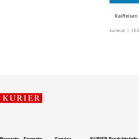
Raiffeisen
kurier.at |
18.
Ressorts
Formate
Service
KURIER Produkte
Info