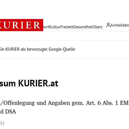
Anmelde
rreich
Politik
Wirtschaft
Sport
Kultur
Freizeit
Gesundheit
Stars
ie KURIER als bevorzugte Google-Quelle
sum KURIER.at
/Offenlegung und Angaben gem. Art. 6 Abs. 1 EM
nd DSA
:32