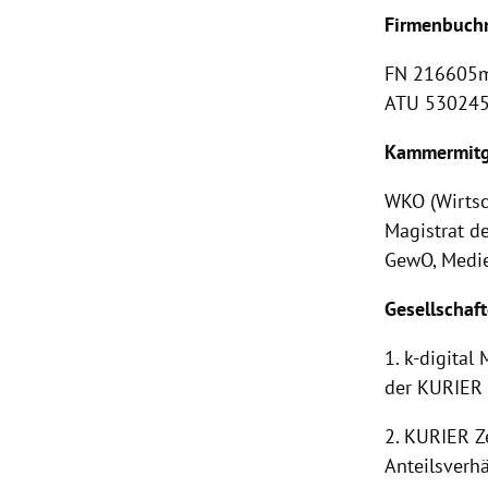
Firmenbuchn
FN 216605m
ATU 53024
Kammermitgl
WKO (Wirts
Magistrat d
GewO, Medie
Gesellschaft
1. k-digita
der KURIER 
2. KURIER Z
Anteilsverhä