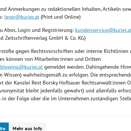
und Anmerkungen zu redaktionellen Inhalten, Artikeln s
s:
leser@kurier.at
(Print und Online)
zu Abos, Login und Registrierung:
kundenservice@kurier.a
nd Zeitschriftenverlag GmbH & Co. KG)
rstöße gegen Rechtsvorschriften oder interne Richtlinien
s können von Mitarbeiter:innen und Dritten
eblowing@kurier.at
gemeldet werden. Dahingehende Hinw
m Wissen) wahrheitsgemäß zu erfolgen. Die entsprechend
kt der Kanzlei Rest Borsky Hofbauer Rechtsanwält:innen O
nonymität bleibt jedenfalls gewahrt) und allenfalls erfor
n der Folge über die im Unternehmen zuständigen Stelle
ite
Mehr aus Info