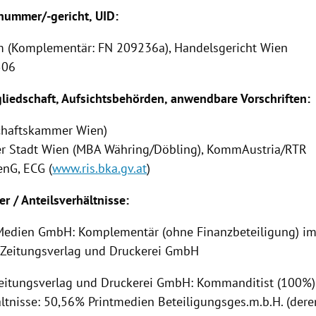
ummer/-gericht, UID:
 (Komplementär: FN 209236a), Handelsgericht Wien
506
iedschaft, Aufsichtsbehörden, anwendbare Vorschriften:
chaftskammer Wien)
er Stadt Wien (MBA Währing/Döbling), KommAustria/RTR
nG, ECG (
www.ris.bka.gv.at
)
er / Anteilsverhältnisse:
l Medien GmbH: Komplementär (ohne Finanzbeteiligung) i
Zeitungsverlag und Druckerei GmbH
eitungsverlag und Druckerei GmbH: Kommanditist (100%)
ltnisse: 50,56% Printmedien Beteiligungsges.m.b.H. (deren