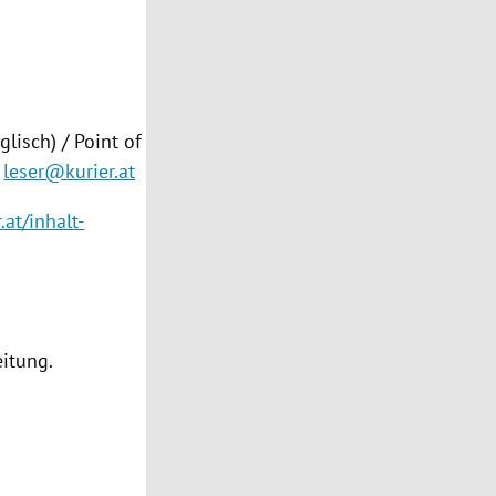
lisch) / Point of
leser@kurier.at
.at/inhalt-
eitung.