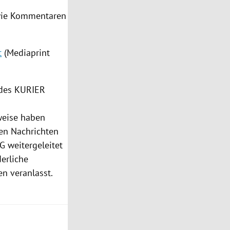
owie Kommentaren
t
(Mediaprint
 des KURIER
eise haben
en Nachrichten
G weitergeleitet
derliche
n veranlasst.