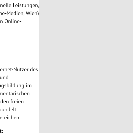
elle Leistungen,
ine-Medien, Wien)
n Online-
nternet-Nutzer des
 und
ngsbildung im
amentarischen
den freien
 bündelt
ereichen.
t: