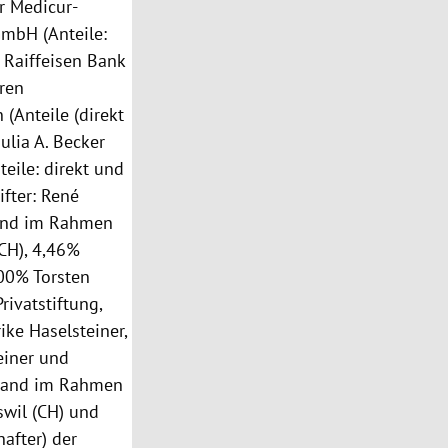
r Medicur-
GmbH (Anteile:
Raiffeisen Bank
ren
(Anteile (direkt
ulia A. Becker
eile: direkt und
ifter: René
tand im Rahmen
(CH), 4,46%
00% Torsten
rivatstiftung,
rike Haselsteiner,
einer und
stand im Rahmen
swil (CH) und
after) der