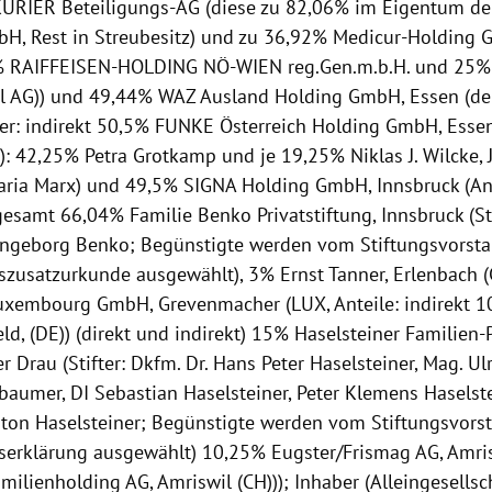
URIER Beteiligungs-AG (diese zu 82,06% im Eigentum de
H, Rest in Streubesitz) und zu 36,92% Medicur-Holding 
% RAIFFEISEN-HOLDING NÖ-WIEN reg.Gen.m.b.H. und 25% 
al AG)) und 49,44% WAZ Ausland Holding GmbH, Essen (de
ter: indirekt 50,5% FUNKE Österreich Holding GmbH, Essen 
): 42,25% Petra Grotkamp und je 19,25% Niklas J. Wilcke, J
ria Marx) und 49,5% SIGNA Holding GmbH, Innsbruck (Ant
gesamt 66,04% Familie Benko Privatstiftung, Innsbruck (St
Ingeborg Benko; Begünstigte werden vom Stiftungsvors
gszusatzurkunde ausgewählt), 3% Ernst Tanner, Erlenbach 
uxembourg GmbH, Grevenmacher (LUX, Anteile: indirekt 1
feld, (DE)) (direkt und indirekt) 15% Haselsteiner Familien-P
er Drau (Stifter: Dkfm. Dr. Hans Peter Haselsteiner, Mag. Ul
baumer, DI Sebastian Haselsteiner, Peter Klemens Haselst
ton Haselsteiner; Begünstigte werden vom Stiftungsvor
gserklärung ausgewählt) 10,25% Eugster/Frismag AG, Amri
ilienholding AG, Amriswil (CH))); Inhaber (Alleingesellsch