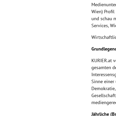
Medienunter
Wien) Profi
und schau m
Services, Wi
Wirtschaftl
Grundlegend
KURIER
.at 
gesamten d
Interessens
Sinne einer
Demokratie,
Gesellschaf
mediengerec
Jährliche (