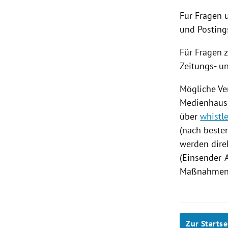
Für Fragen 
und Posting
Für Fragen 
Zeitungs- u
Mögliche Ve
Medienhause
über
whistl
(nach beste
werden dire
(Einsender-A
Maßnahmen i
Zur Startse