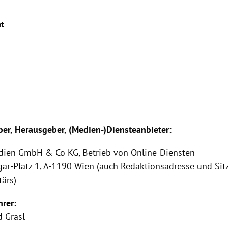
at
er, Herausgeber, (Medien-)Diensteanbieter:
edien GmbH & Co KG, Betrieb von Online-Diensten
ar-Platz 1, A-1190 Wien (auch Redaktionsadresse und Sit
ärs)
hrer:
d Grasl