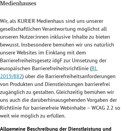
Medienhauses
rreich Untermenü
rt Untermenü
Wir, als KURIER Medienhaus sind uns unserer
gesellschaftlichen Verantwortung möglichst all
schaft Untermenü
unseren Nutzer:innen inklusive Inhalte zu bieten
bewusst. Insbesondere bemühen wir uns natürlich
s Untermenü
unsere Websites im Einklang mit dem
Barrierefreiheitsgesetz idgF zur Umsetzung der
zeit Untermenü
europäischen Barrierefreiheitsrichtlinie (
RL
2019/882
) über die Barrierefreiheitsanforderungen
undheit Untermenü
von Produkten und Dienstleistungen barrierefrei
tur Untermenü
zugänglich zu gestalten. Gleichzeitig bemühen wir
uns auch die darüberhinausgehenden Vorgaben der
nung Untermenü
Richtlinie für barrierefreie Webinhalte – WCAG 2.2 so
weit wie möglich zu erfüllen.
lität Untermenü
Allgemeine Beschreibung der Dienstleistung und