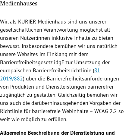
Medienhauses
rreich Untermenü
rt Untermenü
Wir, als KURIER Medienhaus sind uns unserer
gesellschaftlichen Verantwortung möglichst all
schaft Untermenü
unseren Nutzer:innen inklusive Inhalte zu bieten
bewusst. Insbesondere bemühen wir uns natürlich
s Untermenü
unsere Websites im Einklang mit dem
Barrierefreiheitsgesetz idgF zur Umsetzung der
zeit Untermenü
europäischen Barrierefreiheitsrichtlinie (
RL
2019/882
) über die Barrierefreiheitsanforderungen
undheit Untermenü
von Produkten und Dienstleistungen barrierefrei
tur Untermenü
zugänglich zu gestalten. Gleichzeitig bemühen wir
uns auch die darüberhinausgehenden Vorgaben der
nung Untermenü
Richtlinie für barrierefreie Webinhalte – WCAG 2.2 so
weit wie möglich zu erfüllen.
lität Untermenü
Allgemeine Beschreibung der Dienstleistung und