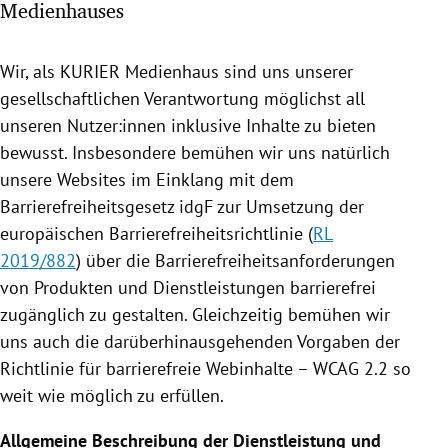
Medienhauses
rreich Untermenü
rt Untermenü
Wir, als KURIER Medienhaus sind uns unserer
gesellschaftlichen Verantwortung möglichst all
schaft Untermenü
unseren Nutzer:innen inklusive Inhalte zu bieten
bewusst. Insbesondere bemühen wir uns natürlich
s Untermenü
unsere Websites im Einklang mit dem
Barrierefreiheitsgesetz idgF zur Umsetzung der
zeit Untermenü
europäischen Barrierefreiheitsrichtlinie (
RL
2019/882
) über die Barrierefreiheitsanforderungen
undheit Untermenü
von Produkten und Dienstleistungen barrierefrei
tur Untermenü
zugänglich zu gestalten. Gleichzeitig bemühen wir
uns auch die darüberhinausgehenden Vorgaben der
nung Untermenü
Richtlinie für barrierefreie Webinhalte – WCAG 2.2 so
weit wie möglich zu erfüllen.
lität Untermenü
Allgemeine Beschreibung der Dienstleistung und