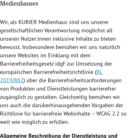
Medienhauses
rreich Untermenü
rt Untermenü
Wir, als KURIER Medienhaus sind uns unserer
gesellschaftlichen Verantwortung möglichst all
schaft Untermenü
unseren Nutzer:innen inklusive Inhalte zu bieten
bewusst. Insbesondere bemühen wir uns natürlich
s Untermenü
unsere Websites im Einklang mit dem
Barrierefreiheitsgesetz idgF zur Umsetzung der
zeit Untermenü
europäischen Barrierefreiheitsrichtlinie (
RL
2019/882
) über die Barrierefreiheitsanforderungen
undheit Untermenü
von Produkten und Dienstleistungen barrierefrei
tur Untermenü
zugänglich zu gestalten. Gleichzeitig bemühen wir
uns auch die darüberhinausgehenden Vorgaben der
nung Untermenü
Richtlinie für barrierefreie Webinhalte – WCAG 2.2 so
weit wie möglich zu erfüllen.
lität Untermenü
Allgemeine Beschreibung der Dienstleistung und