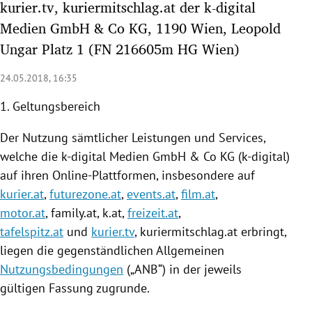
kurier.tv, kuriermitschlag.at der k-digital
rreich Untermenü
Medien GmbH & Co KG, 1190 Wien, Leopold
Ungar Platz 1 (FN 216605m HG Wien)
rt Untermenü
24.05.2018, 16:35
schaft Untermenü
1. Geltungsbereich
s Untermenü
Der
Nutzung
sämtlicher Leistungen und Services,
zeit Untermenü
welche die k-digital Medien GmbH & Co KG (k-digital)
auf ihren Online-Plattformen, insbesondere auf
undheit Untermenü
kurier.at
,
futurezone.at
,
events.at
,
film.at
,
motor.at
, family.at, k.at,
freizeit.at
,
tur Untermenü
tafelspitz.at
und
kurier.tv
,
kuriermitschlag
.at erbringt,
nung Untermenü
liegen die gegenständlichen Allgemeinen
Nutzungsbedingungen
(„ANB“) in der jeweils
lität Untermenü
gültigen Fassung zugrunde.