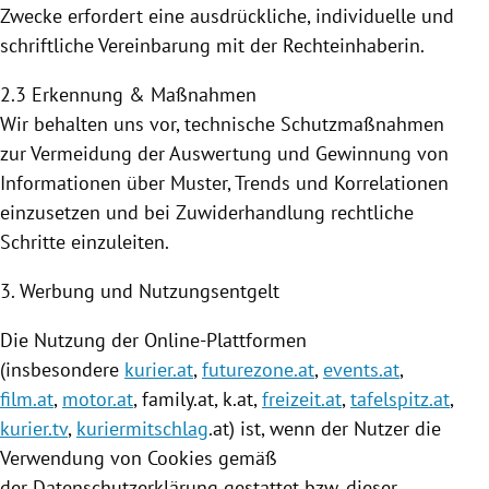
Zwecke erfordert eine ausdrückliche, individuelle und
schriftliche Vereinbarung mit der Rechteinhaberin.
2.3 Erkennung & Maßnahmen
Wir behalten uns vor, technische Schutzmaßnahmen
zur Vermeidung der Auswertung und Gewinnung von
Informationen über Muster, Trends und Korrelationen
einzusetzen und bei Zuwiderhandlung rechtliche
Schritte einzuleiten.
3. Werbung und Nutzungsentgelt
Die
Nutzung
der Online-Plattformen
(insbesondere
kurier.at
,
futurezone.at
,
events.at
,
film.at
,
motor.at
, family.at, k.at,
freizeit.at
,
tafelspitz.at
,
kurier.tv
,
kuriermitschlag
.at) ist, wenn der Nutzer die
Verwendung von
Cookies
gemäß
der Datenschutzerklärung gestattet bzw. dieser