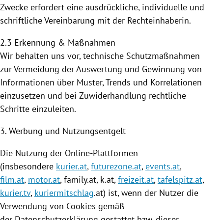
Zwecke erfordert eine ausdrückliche, individuelle und
schriftliche Vereinbarung mit der Rechteinhaberin.
2.3 Erkennung & Maßnahmen
Wir behalten uns vor, technische Schutzmaßnahmen
zur Vermeidung der Auswertung und Gewinnung von
Informationen über Muster, Trends und Korrelationen
einzusetzen und bei Zuwiderhandlung rechtliche
Schritte einzuleiten.
3. Werbung und Nutzungsentgelt
Die
Nutzung
der Online-Plattformen
(insbesondere
kurier.at
,
futurezone.at
,
events.at
,
film.at
,
motor.at
, family.at, k.at,
freizeit.at
,
tafelspitz.at
,
kurier.tv
,
kuriermitschlag
.at) ist, wenn der Nutzer die
Verwendung von
Cookies
gemäß
der Datenschutzerklärung gestattet bzw. dieser