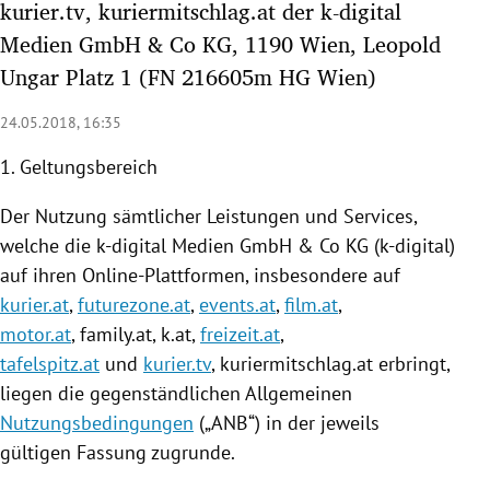
kurier.tv, kuriermitschlag.at der k-digital
rreich Untermenü
Medien GmbH & Co KG, 1190 Wien, Leopold
Ungar Platz 1 (FN 216605m HG Wien)
rt Untermenü
24.05.2018, 16:35
schaft Untermenü
1. Geltungsbereich
s Untermenü
Der
Nutzung
sämtlicher Leistungen und Services,
zeit Untermenü
welche die k-digital Medien GmbH & Co KG (k-digital)
auf ihren Online-Plattformen, insbesondere auf
undheit Untermenü
kurier.at
,
futurezone.at
,
events.at
,
film.at
,
motor.at
, family.at, k.at,
freizeit.at
,
tur Untermenü
tafelspitz.at
und
kurier.tv
,
kuriermitschlag
.at erbringt,
nung Untermenü
liegen die gegenständlichen Allgemeinen
Nutzungsbedingungen
(„ANB“) in der jeweils
lität Untermenü
gültigen Fassung zugrunde.