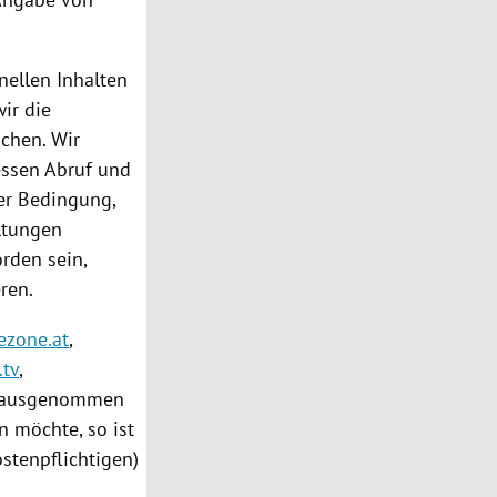
nellen Inhalten
ir die
chen. Wir
ssen Abruf und
der Bedingung,
ltungen
rden sein,
ren.
ezone.at
,
.tv
,
ausgenommen
n möchte, so ist
stenpflichtigen)