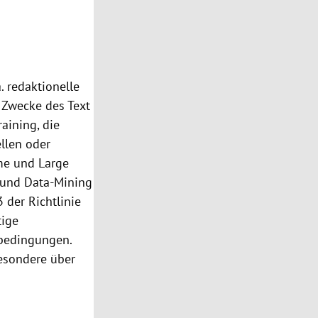
. redaktionelle
r Zwecke des Text
aining, die
llen oder
eme und Large
- und Data-Mining
3 der Richtlinie
tige
sbedingungen.
besondere über