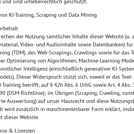
l und sind urheberrechtlich geschützt.
von KI-Training, Scraping und Data Mining
orbehalt
echen der Nutzung sämtlicher Inhalte dieser Website (u. a
dmaterial, Video- und Audioinhalte sowie Datenbanken) fü
ning (TDM), des Web-Scrapings, Crawlings sowie für das Tr
er Optimierung von Algorithmen, Machine-Learning-Mode
nstlicher Intelligenz (einschließlich generativer KI-Syst
dels). Dieser Widerspruch stützt sich, soweit er das Text
-Training betrifft,
auf § 42h Abs. 6 UrhG sowie Art. 4 Abs. 
90 (DSM-Richtlinie); im Übrigen (Scraping, Crawling, sons
rte Auswertung) auf unser Hausrecht und diese Nutzung
lt wird zusätzlich in maschinenlesbarer
Form erklärt, ins
xt dieser Website.
isse & Lizenzen