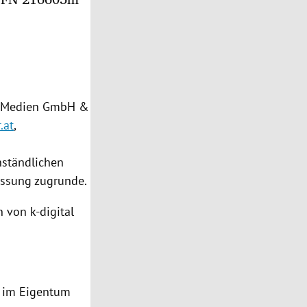
al Medien GmbH &
.at
,
enständlichen
assung zugrunde.
n
von k-digital
n im Eigentum