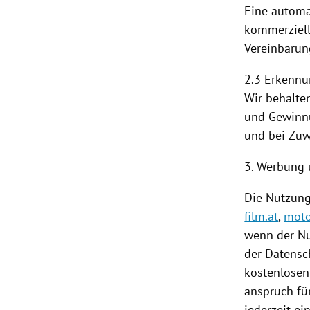
Eine automa
kommerzielle
Vereinbarun
2.3 Erkenn
Wir behalte
und Gewinnu
und bei Zuw
3. Werbung 
Die
Nutzun
film.at
,
moto
wenn der N
der Datensch
kostenlose
anspruch für
jederzeit e