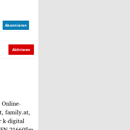
n
Abonnieren
Aktivieren
 Online-
t, family.at,
r k-digital
 (FN 216605m