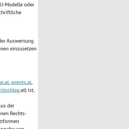
KI-Modelle oder
hriftliche
der Auswertung
onen einzusetzen
e.at
,
events.at
,
mitschlag
.at) ist,
Aus der
inen Rechts­
attformen
 Angabe von