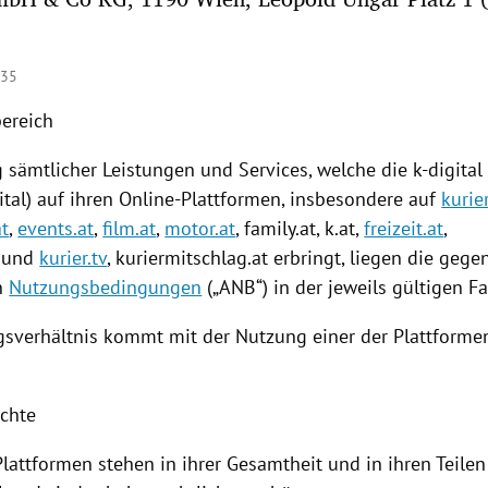
:35
bereich
g
sämtlicher Leistungen und Services, welche die k-digit
ital) auf ihren Online-Plattformen, insbesondere auf
kurier
at
,
events.at
,
film.at
,
motor.at
, family.at, k.at,
freizeit.at
,
und
kurier.tv
,
kuriermitschlag
.at erbringt, liegen die geg
n
Nutzungsbedingungen
(„ANB“) in der jeweils gültigen F
gsverhältnis kommt mit der
Nutzung
einer der
Plattforme
echte
Plattformen stehen in ihrer Gesamtheit und in ihren Teile