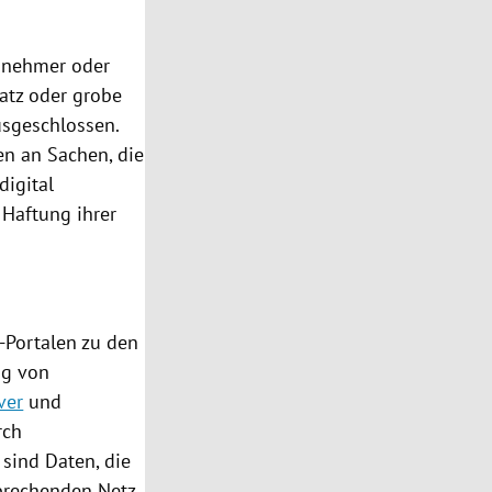
agnehmer oder
satz oder grobe
ausgeschlossen.
en an Sachen, die
digital
 Haftung ihrer
-Portalen zu den
ng von
ver
und
rch
 sind Daten, die
sprechenden Netz