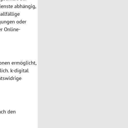
enste abhängig,
allfällige
agungen oder
r Online-
sonen ermöglicht,
ich. k-digital
htswidrige
ch den