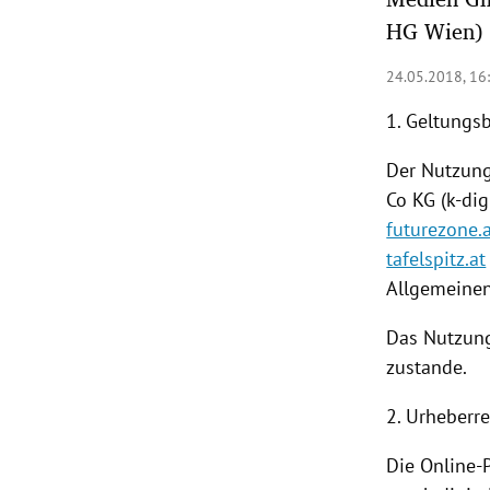
HG Wien)
rt Untermenü
24.05.2018, 16
schaft Untermenü
1. Geltungs
s Untermenü
Der
Nutzun
Co KG (k-dig
zeit Untermenü
futurezone.
undheit Untermenü
tafelspitz.at
Allgemeine
tur Untermenü
Das Nutzun
nung Untermenü
zustande.
lität Untermenü
2. Urheberr
Die Online-