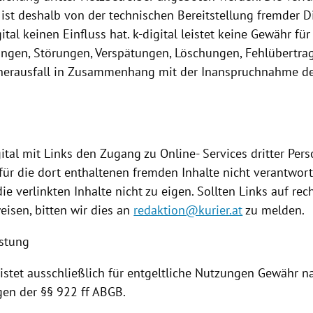
ist deshalb von der technischen
Bereitstellung
fremder Di
gital keinen Einfluss hat. k-digital leistet keine Gewähr für 
ngen, Störungen, Verspätungen, Löschungen, Fehlübertr
herausfall in Zusammenhang mit der
Inanspruchnahme
de
.
ital mit Links den Zugang zu Online- Services dritter Per
l für die dort enthaltenen fremden Inhalte nicht verantwortl
ie verlinkten Inhalte nicht zu eigen. Sollten Links auf rec
eisen, bitten wir dies an
redaktion@kurier.at
zu melden.
istung
eistet ausschließlich für entgeltliche
Nutzungen
Gewähr na
n der §§ 922 ff ABGB.