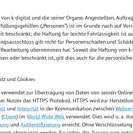
 von k-digital und die seiner Organe, Angestellten, Auftr
füllungsgehilfen („Personen“) ist im Grunde nach auf Vor
it beschränkt; die Haftung für leichte Fahrlässigkeit ist 
ungsausschluss gilt nicht für Personenschäden und Schäd
ur Bearbeitung übernommen hat. Soweit die Haftung von k-
en oder beschränkt ist, gilt dies auch für die persönliche
utz und
Cookies
al verwendet zur Übertragung von Daten von seinen Online
ner Nutzer das HTTPS Protokoll. HTTPS wird zur Herstellu
eit
und
Integrität
in der Kommunikation zwischen
Webser
r
(
Client
) im
World Wide Web
verwendet. Dies wird u. a. du
lung
und
Authentifizierung
erreicht. Ohne Verschlüsselung
ternet übertragen werden, für jeden, der Zugang zum ent