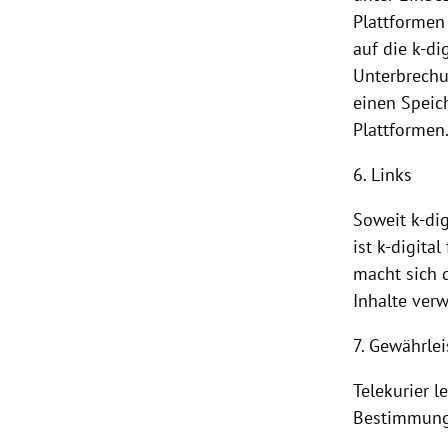
Plattformen
auf die k-di
Unterbrechu
einen Speic
Plattformen
6. Links
Soweit k-dig
ist k-digita
macht sich d
Inhalte verw
7. Gewährle
Telekurier l
Bestimmunge