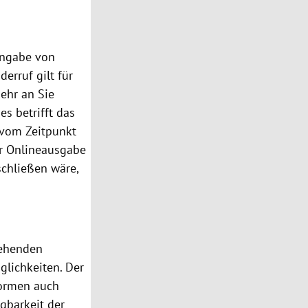
Angabe von
derruf gilt für
hr an Sie
ies
betrifft das
s vom Zeitpunkt
r Onlineausgabe
schließen wäre,
tehenden
glichkeiten. Der
formen
auch
gbarkeit der