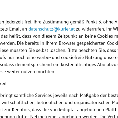
nen jederzeit frei, Ihre Zustimmung gemäß Punkt 3. ohne 
tels Email an
datenschutz@kurier.at
zu widerrufen. Ihr Wi
, das heißt, dass von diesem Zeitpunkt an keine
Cookies
me
 werden. Die bereits in Ihrem Browser gespeicherten
Cook
diese müssten Sie selbst löschen. Bitte beachten Sie, das
rufs nur noch eine werbe- und cookiefreie
Nutzung
unsere
, sodass dementsprechend ein kostenpflichtiges Abo abzu
ese weiter nutzen möchten.
keit
erbringt sämtliche Services jeweils nach Maßgabe der bes
 wirtschaftlichen, betrieblichen und organisatorischen Mö
t zur Kenntnis, dass die von k-digital angebotenen
Platt
ziehung dritter Netzbetreiber angeboten werden. Die Verfü