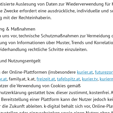
tisierte Auslesung von Daten zur Wiederverwendung für 
 Zwecke erfordert eine ausdrückliche, individuelle und sc
g mit der Rechteinhaberin.
ung & Maßnahmen
n uns vor, technische Schutzmaßnahmen zur Vermeidung 
ng von Informationen über Muster, Trends und Korrelati
iderhandlung rechtliche Schritte einzuleiten.
und Nutzungsentgelt
g
der Online-Plattformen (insbesondere
kurier.at
,
futurezon
r.at
, family.at, k.at,
freizeit.at
,
tafelspitz.at
,
kurier.tv
,
kurier
utzer die Verwendung von
Cookies
gemäß
utzerklärung gestattet bzw. dieser zustimmt, kostenfrei. 
n
Bereitstellung
einer
Plattform
kann der Nutzer jedoch ke
 die Zukunft ableiten. k-digital behält sich vor, Online-Pl
inzustellen oder einzuschränken sowie einen Nutzer ohne