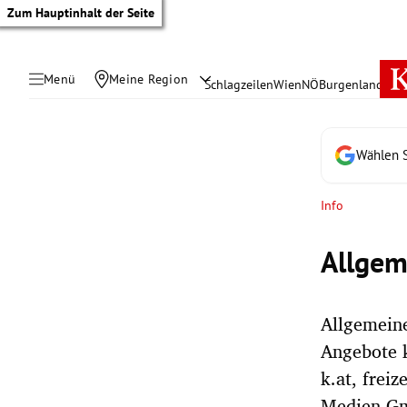
Zum Hauptinhalt der Seite
Menü
Meine Region
Schlagzeilen
Wien
NÖ
Burgenland
Öste
Wählen S
Info
Allgem
Allgemein
Angebote k
tik Untermenü
k.at, freiz
Medien Gm
rreich Untermenü