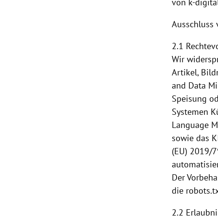
von k-digita
Ausschluss 
2.1 Rechtev
Wir widerspr
Artikel, Bil
and Data Mi
Speisung
od
Systemen Kü
Language Mo
sowie das KI
(EU) 2019/7
automatisie
Der Vorbeha
die robots.t
2.2 Erlaubn