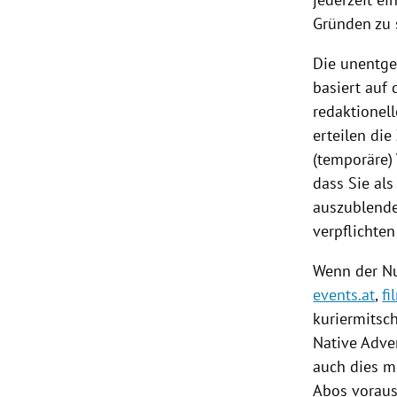
Gründen zu 
Die unentge
basiert auf
redaktionel
erteilen di
(temporäre) 
dass Sie al
auszublenden
verpflichten
Wenn der Nu
events.at
,
fi
kuriermitsc
Native Adver
auch dies m
Abos voraus