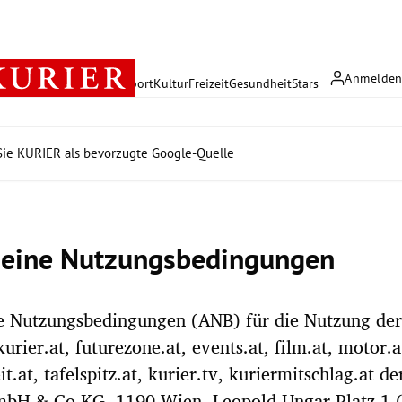
Anmelde
rreich
Politik
Wirtschaft
Sport
Kultur
Freizeit
Gesundheit
Stars
ie KURIER als bevorzugte Google-Quelle
eine Nutzungsbedingungen
e Nutzungsbedingungen (ANB) für die Nutzung der
urier.at, futurezone.at, events.at, film.at, motor.a
eit.at, tafelspitz.at, kurier.tv, kuriermitschlag.at de
bH & Co KG, 1190 Wien, Leopold Ungar Platz 1