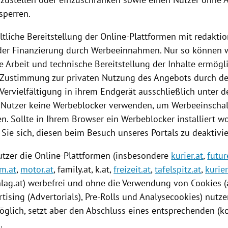
sperren.
ltliche
Bereitstellung
der Online-Plattformen mit redaktio
 der Finanzierung durch Werbeeinnahmen. Nur so können w
le Arbeit und technische
Bereitstellung
der Inhalte ermögli
e Zustimmung zur privaten
Nutzung
des Angebots durch de
Vervielfältigung in ihrem Endgerät ausschließlich unter 
s Nutzer keine Werbeblocker verwenden, um Werbeeinscha
. Sollte in Ihrem Browser ein Werbeblocker installiert wo
 Sie sich, diesen beim Besuch unseres Portals zu deaktivie
tzer die Online-Plattformen (insbesondere
kurier.at
,
futur
lm.at
,
motor.at
, family.at, k.at,
freizeit.at
,
tafelspitz.at
,
kurier
hlag
.at) werbefrei und ohne die Verwendung von
Cookies
(
tising (Advertorials), Pre-Rolls und Analysecookies) nutze
öglich, setzt aber den Abschluss eines entsprechenden (ko
.