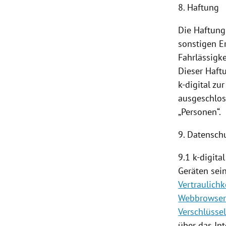
8. Haftung
Die Haftung
sonstigen Er
Fahrlässigke
Dieser Haft
k-digital z
ausgeschloss
„Personen“.
9. Datensch
9.1 k-digit
Geräten sei
Vertraulichk
Webbrowse
Verschlüsse
über das In