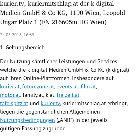
kurier.tv, kuriermitschlag.at der k-digital
rreich Untermenü
Medien GmbH & Co KG, 1190 Wien, Leopold
Ungar Platz 1 (FN 216605m HG Wien)
rt Untermenü
24.05.2018, 16:35
schaft Untermenü
1. Geltungsbereich
s Untermenü
Der
Nutzung
sämtlicher Leistungen und Services,
zeit Untermenü
welche die k-digital Medien GmbH & Co KG (k-digital)
auf ihren Online-Plattformen, insbesondere auf
undheit Untermenü
kurier.at
,
futurezone.at
,
events.at
,
film.at
,
motor.at
, family.at, k.at,
freizeit.at
,
tur Untermenü
tafelspitz.at
und
kurier.tv
,
kuriermitschlag
.at erbringt,
nung Untermenü
liegen die gegenständlichen Allgemeinen
Nutzungsbedingungen
(„ANB“) in der jeweils
lität Untermenü
gültigen Fassung zugrunde.