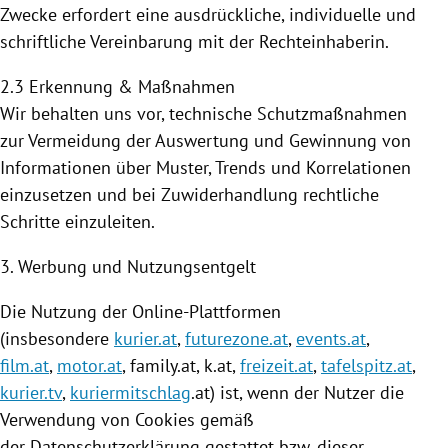
Zwecke erfordert eine ausdrückliche, individuelle und
schriftliche Vereinbarung mit der Rechteinhaberin.
2.3 Erkennung & Maßnahmen
Wir behalten uns vor, technische Schutzmaßnahmen
zur Vermeidung der Auswertung und Gewinnung von
Informationen über Muster, Trends und Korrelationen
einzusetzen und bei Zuwiderhandlung rechtliche
Schritte einzuleiten.
3. Werbung und Nutzungsentgelt
Die
Nutzung
der Online-Plattformen
(insbesondere
kurier.at
,
futurezone.at
,
events.at
,
film.at
,
motor.at
, family.at, k.at,
freizeit.at
,
tafelspitz.at
,
kurier.tv
,
kuriermitschlag
.at) ist, wenn der Nutzer die
Verwendung von
Cookies
gemäß
der Datenschutzerklärung gestattet bzw. dieser