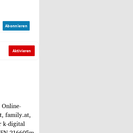
n
Abonnieren
Aktivieren
 Online-
t, family.at,
r k-digital
 (FN 216605m