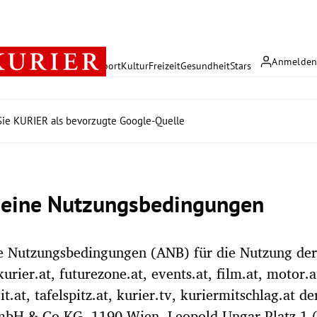
Anmelde
rreich
Politik
Wirtschaft
Sport
Kultur
Freizeit
Gesundheit
Stars
ie KURIER als bevorzugte Google-Quelle
eine Nutzungsbedingungen
e Nutzungsbedingungen (ANB) für die Nutzung der
urier.at, futurezone.at, events.at, film.at, motor.a
eit.at, tafelspitz.at, kurier.tv, kuriermitschlag.at de
bH & Co KG, 1190 Wien, Leopold Ungar Platz 1