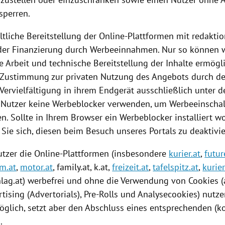
sperren.
ltliche
Bereitstellung
der Online-Plattformen mit redaktio
 der Finanzierung durch Werbeeinnahmen. Nur so können w
le Arbeit und technische
Bereitstellung
der Inhalte ermögli
e Zustimmung zur privaten
Nutzung
des Angebots durch de
Vervielfältigung in ihrem Endgerät ausschließlich unter 
s Nutzer keine Werbeblocker verwenden, um Werbeeinscha
. Sollte in Ihrem Browser ein Werbeblocker installiert wo
 Sie sich, diesen beim Besuch unseres Portals zu deaktivie
tzer die Online-Plattformen (insbesondere
kurier.at
,
futur
lm.at
,
motor.at
, family.at, k.at,
freizeit.at
,
tafelspitz.at
,
kurier
hlag
.at) werbefrei und ohne die Verwendung von
Cookies
(
tising (Advertorials), Pre-Rolls und Analysecookies) nutze
öglich, setzt aber den Abschluss eines entsprechenden (ko
.