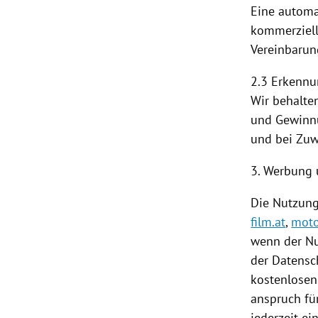
Eine automa
kommerzielle
Vereinbarun
2.3 Erkenn
Wir behalte
und Gewinnu
und bei Zuw
3. Werbung 
Die
Nutzun
film.at
,
moto
wenn der N
der Datensch
kostenlose
anspruch für
jederzeit e