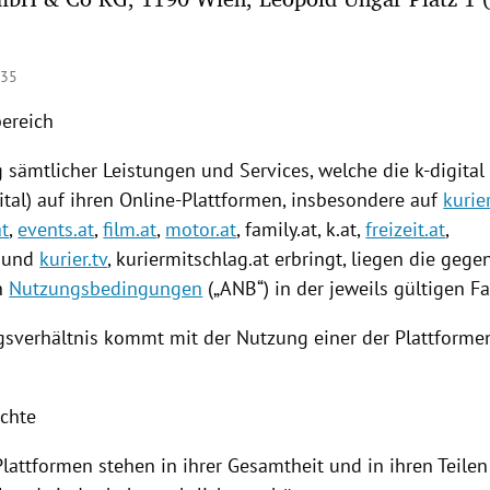
:35
bereich
g
sämtlicher Leistungen und Services, welche die k-digit
ital) auf ihren Online-Plattformen, insbesondere auf
kurier
at
,
events.at
,
film.at
,
motor.at
, family.at, k.at,
freizeit.at
,
und
kurier.tv
,
kuriermitschlag
.at erbringt, liegen die geg
n
Nutzungsbedingungen
(„ANB“) in der jeweils gültigen F
gsverhältnis kommt mit der
Nutzung
einer der
Plattforme
echte
Plattformen stehen in ihrer Gesamtheit und in ihren Teile