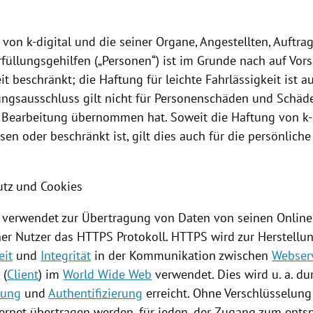
 von k-digital und die seiner Organe, Angestellten, Auftr
füllungsgehilfen („Personen“) ist im Grunde nach auf Vor
it beschränkt; die Haftung für leichte Fahrlässigkeit ist 
ungsausschluss gilt nicht für Personenschäden und Schäd
ur Bearbeitung übernommen hat. Soweit die Haftung von k-
en oder beschränkt ist, gilt dies auch für die persönliche
utz und
Cookies
al verwendet zur Übertragung von Daten von seinen Online
ner Nutzer das HTTPS Protokoll. HTTPS wird zur Herstellu
eit
und
Integrität
in der Kommunikation zwischen
Webser
r
(
Client
) im
World Wide Web
verwendet. Dies wird u. a. du
lung
und
Authentifizierung
erreicht. Ohne Verschlüsselung
ternet übertragen werden, für jeden, der Zugang zum ent