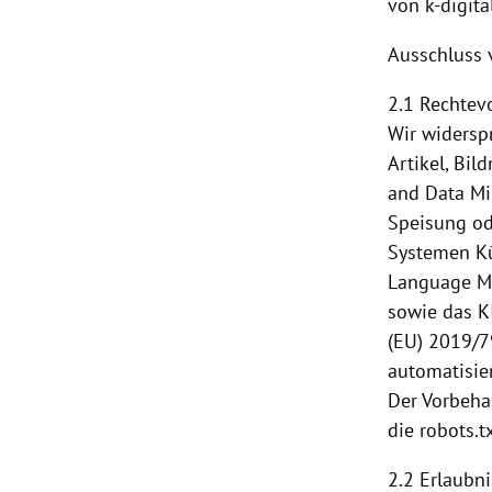
von k-digita
Ausschluss 
2.1 Rechtev
Wir widerspr
Artikel, Bil
and Data Mi
Speisung
od
Systemen Kü
Language Mo
sowie das KI
(EU) 2019/7
automatisie
Der Vorbeha
die robots.t
2.2 Erlaubn