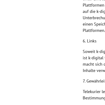
Plattformen
auf die k-di
Unterbrechu
einen Speic
Plattformen
6. Links
Soweit k-dig
ist k-digita
macht sich d
Inhalte verw
7. Gewährle
Telekurier l
Bestimmunge