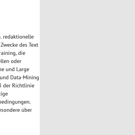
. redaktionelle
r Zwecke des Text
aining, die
llen oder
eme und Large
- und Data-Mining
3 der Richtlinie
tige
sbedingungen.
besondere über