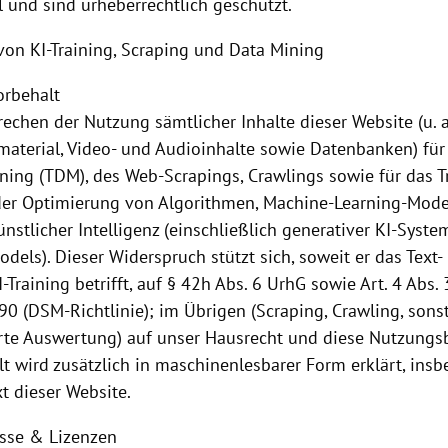
l und sind urheberrechtlich geschützt.
von KI-Training, Scraping und Data Mining
orbehalt
echen der Nutzung sämtlicher Inhalte dieser Website (u. a
dmaterial, Video- und Audioinhalte sowie Datenbanken) fü
ning (TDM), des Web-Scrapings, Crawlings sowie für das Tr
er Optimierung von Algorithmen, Machine-Learning-Mode
nstlicher Intelligenz (einschließlich generativer KI-Syst
dels). Dieser Widerspruch stützt sich, soweit er das Text
-Training betrifft,
auf § 42h Abs. 6 UrhG sowie Art. 4 Abs. 
90 (DSM-Richtlinie); im Übrigen (Scraping, Crawling, sons
rte Auswertung) auf unser Hausrecht und diese Nutzung
lt wird zusätzlich in maschinenlesbarer
Form erklärt, ins
xt dieser Website.
isse & Lizenzen