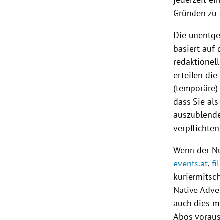
Gründen zu 
Die unentge
basiert auf
redaktionel
erteilen di
(temporäre) 
dass Sie al
auszublenden
verpflichten
Wenn der Nu
events.at
,
fi
kuriermitsc
Native Adver
auch dies m
Abos voraus