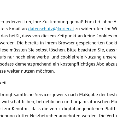
nen jederzeit frei, Ihre Zustimmung gemäß Punkt 3. ohne 
tels Email an
datenschutz@kurier.at
zu widerrufen. Ihr Wi
, das heißt, dass von diesem Zeitpunkt an keine
Cookies
me
 werden. Die bereits in Ihrem Browser gespeicherten
Cook
diese müssten Sie selbst löschen. Bitte beachten Sie, das
rufs nur noch eine werbe- und cookiefreie
Nutzung
unsere
, sodass dementsprechend ein kostenpflichtiges Abo abzu
ese weiter nutzen möchten.
keit
erbringt sämtliche Services jeweils nach Maßgabe der bes
 wirtschaftlichen, betrieblichen und organisatorischen Mö
t zur Kenntnis, dass die von k-digital angebotenen
Platt
ziehung dritter Netzbetreiber angeboten werden. Die Verfü