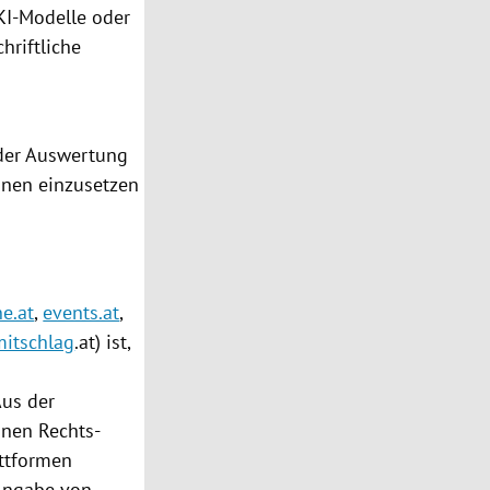
KI-Modelle oder
hriftliche
der Auswertung
onen einzusetzen
e.at
,
events.at
,
mitschlag
.at) ist,
Aus der
inen Rechts­
attformen
 Angabe von