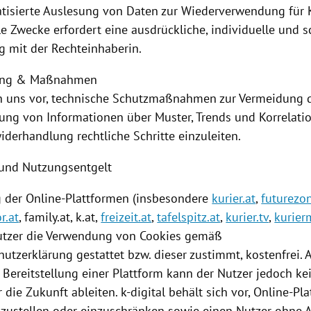
tisierte Auslesung von Daten zur Wiederverwendung für 
 Zwecke erfordert eine ausdrückliche, individuelle und sc
g mit der Rechteinhaberin.
ung & Maßnahmen
n uns vor, technische Schutzmaßnahmen zur Vermeidung 
ng von Informationen über Muster, Trends und Korrelati
iderhandlung rechtliche Schritte einzuleiten.
und Nutzungsentgelt
g
der Online-Plattformen (insbesondere
kurier.at
,
futurezon
r.at
, family.at, k.at,
freizeit.at
,
tafelspitz.at
,
kurier.tv
,
kurier
utzer die Verwendung von
Cookies
gemäß
utzerklärung gestattet bzw. dieser zustimmt, kostenfrei. 
n
Bereitstellung
einer
Plattform
kann der Nutzer jedoch ke
 die Zukunft ableiten. k-digital behält sich vor, Online-Pl
inzustellen oder einzuschränken sowie einen Nutzer ohne