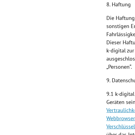
8. Haftung
Die Haftung
sonstigen Er
Fahrlässigke
Dieser Haft
k-digital z
ausgeschloss
„Personen“.
9. Datensch
9.1 k-digit
Geräten sei
Vertraulichk
Webbrowse
Verschlüsse
über das In