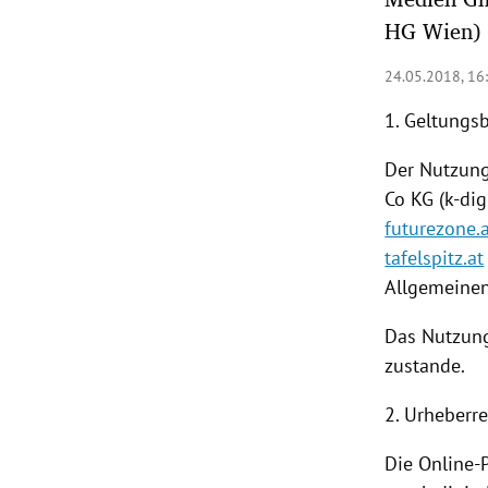
HG Wien)
rt Untermenü
24.05.2018, 16
schaft Untermenü
1. Geltungs
s Untermenü
Der
Nutzun
Co KG (k-dig
zeit Untermenü
futurezone.
undheit Untermenü
tafelspitz.at
Allgemeine
tur Untermenü
Das Nutzun
nung Untermenü
zustande.
lität Untermenü
2. Urheberr
Die Online-