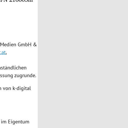
al Medien GmbH &
.at
,
enständlichen
assung zugrunde.
n
von k-digital
n im Eigentum