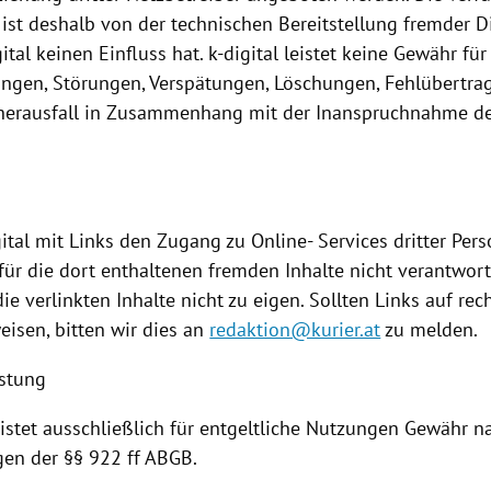
ist deshalb von der technischen
Bereitstellung
fremder Di
gital keinen Einfluss hat. k-digital leistet keine Gewähr für 
ngen, Störungen, Verspätungen, Löschungen, Fehlübertr
herausfall in Zusammenhang mit der
Inanspruchnahme
de
.
ital mit Links den Zugang zu Online- Services dritter Per
l für die dort enthaltenen fremden Inhalte nicht verantwortl
ie verlinkten Inhalte nicht zu eigen. Sollten Links auf rec
eisen, bitten wir dies an
redaktion@kurier.at
zu melden.
istung
eistet ausschließlich für entgeltliche
Nutzungen
Gewähr na
n der §§ 922 ff ABGB.