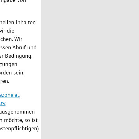
nellen Inhalten
ir die
chen. Wir
ssen Abruf und
der Bedingung,
ltungen
rden sein,
ren.
ezone.at
,
.tv
,
ausgenommen
n möchte, so ist
stenpflichtigen)