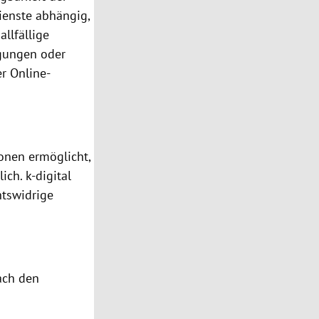
enste abhängig,
allfällige
agungen oder
r Online-
sonen ermöglicht,
ich. k-digital
htswidrige
ch den