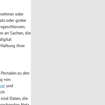
agnehmer oder
satz oder grobe
ausgeschlossen.
en an Sachen, die
digital
 Haftung ihrer
-Portalen zu den
ng von
ver
und
rch
 sind Daten, die
sprechenden Netz