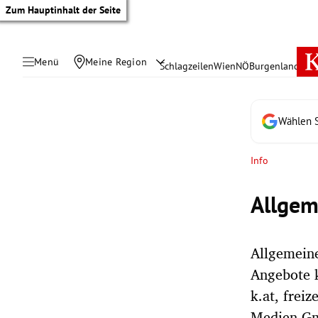
Zum Hauptinhalt der Seite
Menü
Meine Region
Schlagzeilen
Wien
NÖ
Burgenland
Öste
Wählen S
Info
Allgem
Allgemein
Angebote k
tik Untermenü
k.at, freiz
Medien Gm
rreich Untermenü