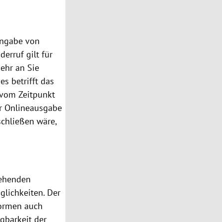
Angabe von
derruf gilt für
hr an Sie
ies
betrifft das
s vom Zeitpunkt
r Onlineausgabe
schließen wäre,
tehenden
glichkeiten. Der
formen
auch
gbarkeit der