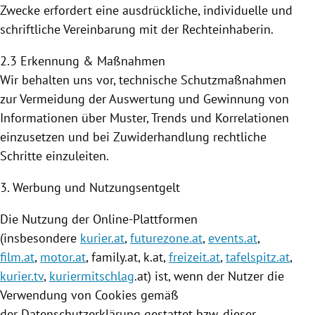
Zwecke erfordert eine ausdrückliche, individuelle und
schriftliche Vereinbarung mit der Rechteinhaberin.
2.3 Erkennung & Maßnahmen
Wir behalten uns vor, technische Schutzmaßnahmen
zur Vermeidung der Auswertung und Gewinnung von
Informationen über Muster, Trends und Korrelationen
einzusetzen und bei Zuwiderhandlung rechtliche
Schritte einzuleiten.
3. Werbung und Nutzungsentgelt
Die
Nutzung
der Online-Plattformen
(insbesondere
kurier.at
,
futurezone.at
,
events.at
,
film.at
,
motor.at
, family.at, k.at,
freizeit.at
,
tafelspitz.at
,
kurier.tv
,
kuriermitschlag
.at) ist, wenn der Nutzer die
Verwendung von
Cookies
gemäß
der Datenschutzerklärung gestattet bzw. dieser