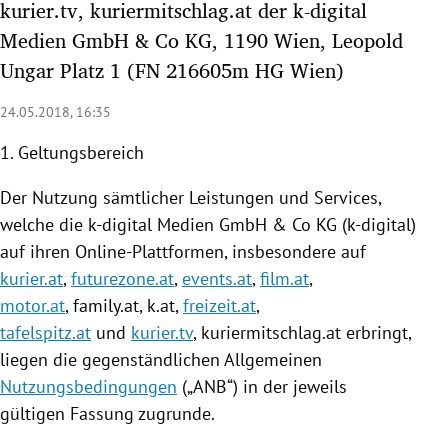
kurier.tv, kuriermitschlag.at der k-digital
rreich Untermenü
Medien GmbH & Co KG, 1190 Wien, Leopold
Ungar Platz 1 (FN 216605m HG Wien)
rt Untermenü
24.05.2018, 16:35
schaft Untermenü
1. Geltungsbereich
s Untermenü
Der
Nutzung
sämtlicher Leistungen und Services,
zeit Untermenü
welche die k-digital Medien GmbH & Co KG (k-digital)
auf ihren Online-Plattformen, insbesondere auf
undheit Untermenü
kurier.at
,
futurezone.at
,
events.at
,
film.at
,
motor.at
, family.at, k.at,
freizeit.at
,
tur Untermenü
tafelspitz.at
und
kurier.tv
,
kuriermitschlag
.at erbringt,
nung Untermenü
liegen die gegenständlichen Allgemeinen
Nutzungsbedingungen
(„ANB“) in der jeweils
lität Untermenü
gültigen Fassung zugrunde.