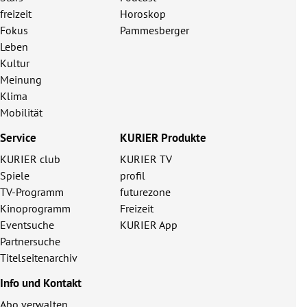
freizeit
Horoskop
Fokus
Pammesberger
Leben
Kultur
Meinung
Klima
Mobilität
Service
KURIER Produkte
KURIER club
KURIER TV
Spiele
profil
TV-Programm
futurezone
Kinoprogramm
Freizeit
Eventsuche
KURIER App
Partnersuche
Titelseitenarchiv
Info und Kontakt
Abo verwalten