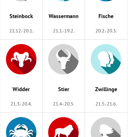
rreich Untermenü
Steinbock
Wassermann
Fische
rt Untermenü
22.12.-20.1.
21.1.-19.2.
20.2.-20.3.
schaft Untermenü
s Untermenü
zeit Untermenü
undheit Untermenü
Widder
Stier
Zwillinge
tur Untermenü
21.3.-20.4.
21.4.-20.5.
21.5.-21.6.
nung Untermenü
lität Untermenü