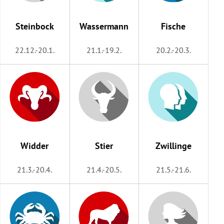
rreich Untermenü
Steinbock
Wassermann
Fische
rt Untermenü
22.12.-20.1.
21.1.-19.2.
20.2.-20.3.
schaft Untermenü
s Untermenü
zeit Untermenü
undheit Untermenü
Widder
Stier
Zwillinge
tur Untermenü
21.3.-20.4.
21.4.-20.5.
21.5.-21.6.
nung Untermenü
lität Untermenü