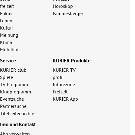
freizeit
Horoskop
Fokus
Pammesberger
Leben
Kultur
Meinung
Klima
Mobilität
Service
KURIER Produkte
KURIER club
KURIER TV
Spiele
profil
TV-Programm
futurezone
Kinoprogramm
Freizeit
Eventsuche
KURIER App
Partnersuche
Titelseitenarchiv
Info und Kontakt
Abo verwalten