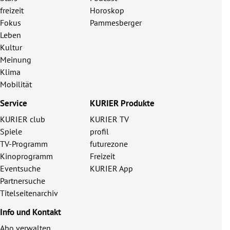
freizeit
Horoskop
Fokus
Pammesberger
Leben
Kultur
Meinung
Klima
Mobilität
Service
KURIER Produkte
KURIER club
KURIER TV
Spiele
profil
TV-Programm
futurezone
Kinoprogramm
Freizeit
Eventsuche
KURIER App
Partnersuche
Titelseitenarchiv
Info und Kontakt
Abo verwalten