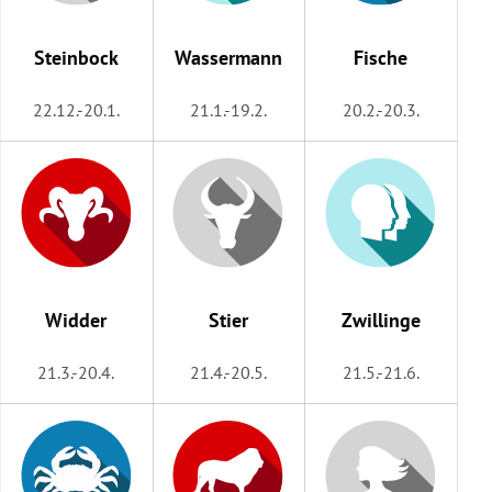
rreich Untermenü
Steinbock
Wassermann
Fische
rt Untermenü
22.12.-20.1.
21.1.-19.2.
20.2.-20.3.
schaft Untermenü
s Untermenü
zeit Untermenü
undheit Untermenü
Widder
Stier
Zwillinge
tur Untermenü
21.3.-20.4.
21.4.-20.5.
21.5.-21.6.
nung Untermenü
lität Untermenü