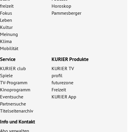
freizeit
Horoskop
Fokus
Pammesberger
Leben
Kultur
Meinung
Klima
Mobilität
Service
KURIER Produkte
KURIER club
KURIER TV
Spiele
profil
TV-Programm
futurezone
Kinoprogramm
Freizeit
Eventsuche
KURIER App
Partnersuche
Titelseitenarchiv
Info und Kontakt
Abo verwalten