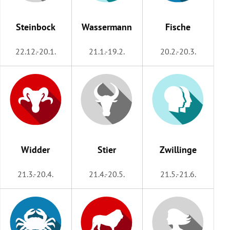
rreich Untermenü
Steinbock
Wassermann
Fische
rt Untermenü
22.12.-20.1.
21.1.-19.2.
20.2.-20.3.
schaft Untermenü
s Untermenü
zeit Untermenü
undheit Untermenü
Widder
Stier
Zwillinge
tur Untermenü
21.3.-20.4.
21.4.-20.5.
21.5.-21.6.
nung Untermenü
lität Untermenü