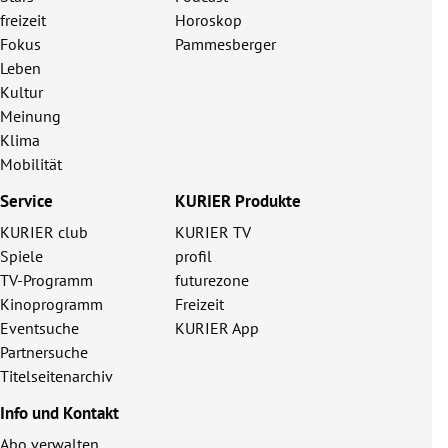
freizeit
Horoskop
Fokus
Pammesberger
Leben
Kultur
Meinung
Klima
Mobilität
Service
KURIER Produkte
KURIER club
KURIER TV
Spiele
profil
TV-Programm
futurezone
Kinoprogramm
Freizeit
Eventsuche
KURIER App
Partnersuche
Titelseitenarchiv
Info und Kontakt
Abo verwalten