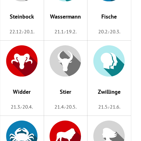
rreich Untermenü
Steinbock
Wassermann
Fische
rt Untermenü
22.12.-20.1.
21.1.-19.2.
20.2.-20.3.
schaft Untermenü
s Untermenü
zeit Untermenü
undheit Untermenü
Widder
Stier
Zwillinge
tur Untermenü
21.3.-20.4.
21.4.-20.5.
21.5.-21.6.
nung Untermenü
lität Untermenü