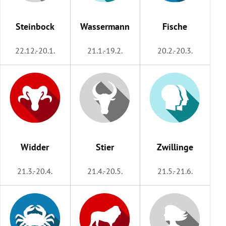
rreich Untermenü
Steinbock
Wassermann
Fische
rt Untermenü
22.12.-20.1.
21.1.-19.2.
20.2.-20.3.
schaft Untermenü
s Untermenü
zeit Untermenü
undheit Untermenü
Widder
Stier
Zwillinge
tur Untermenü
21.3.-20.4.
21.4.-20.5.
21.5.-21.6.
nung Untermenü
lität Untermenü