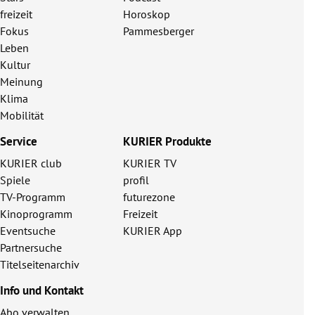
freizeit
Horoskop
Fokus
Pammesberger
Leben
Kultur
Meinung
Klima
Mobilität
Service
KURIER Produkte
KURIER club
KURIER TV
Spiele
profil
TV-Programm
futurezone
Kinoprogramm
Freizeit
Eventsuche
KURIER App
Partnersuche
Titelseitenarchiv
Info und Kontakt
Abo verwalten