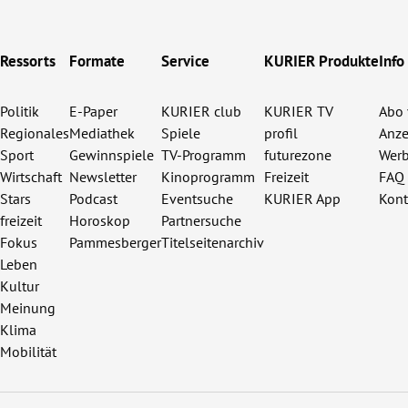
Ressorts
Formate
Service
KURIER Produkte
Info
Politik
E-Paper
KURIER club
KURIER TV
Abo 
Regionales
Mediathek
Spiele
profil
Anze
Sport
Gewinnspiele
TV-Programm
futurezone
Werb
Wirtschaft
Newsletter
Kinoprogramm
Freizeit
FAQ
Stars
Podcast
Eventsuche
KURIER App
Kont
freizeit
Horoskop
Partnersuche
Fokus
Pammesberger
Titelseitenarchiv
Leben
Kultur
Meinung
Klima
Mobilität