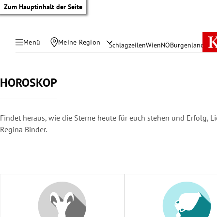
Zum Hauptinhalt der Seite
Menü
Meine Region
Schlagzeilen
Wien
NÖ
Burgenland
Öste
HOROSKOP
Findet heraus, wie die Sterne heute für euch stehen und Erfolg,
Regina Binder.
tik Untermenü
rreich Untermenü