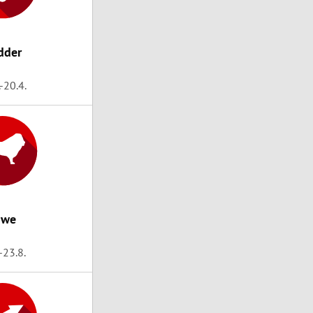
dder
.-20.4.
öwe
.-23.8.