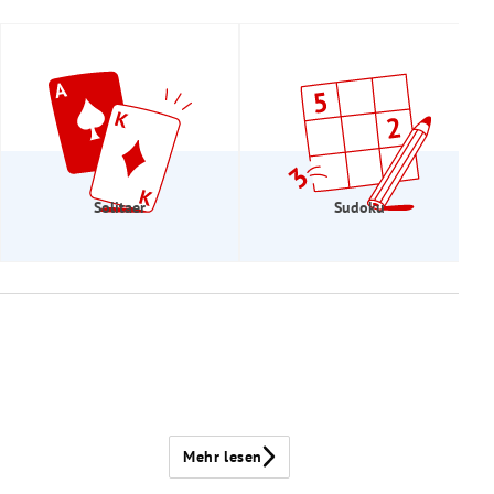
Solitaer
Sudoku
Mehr lesen