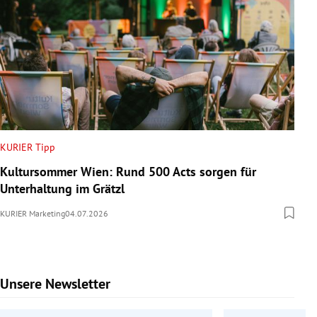
KURIER Tipp
Kultursommer Wien: Rund 500 Acts sorgen für
Unterhaltung im Grätzl
KURIER Marketing
04.07.2026
Unsere Newsletter
Slide 1 von 6