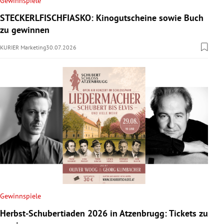
Gewinnspiele
rreich Untermenü
STECKERLFISCHFIASKO: Kinogutscheine sowie Buch
zu gewinnen
rt Untermenü
KURIER Marketing
30.07.2026
schaft Untermenü
s Untermenü
zeit Untermenü
undheit Untermenü
tur Untermenü
nung Untermenü
Gewinnspiele
lität Untermenü
Herbst-Schubertiaden 2026 in Atzenbrugg: Tickets zu