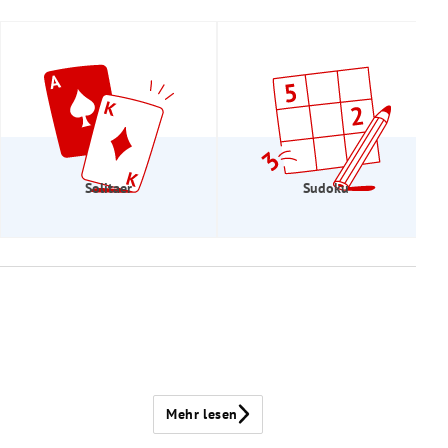
Solitaer
Sudoku
Mehr lesen