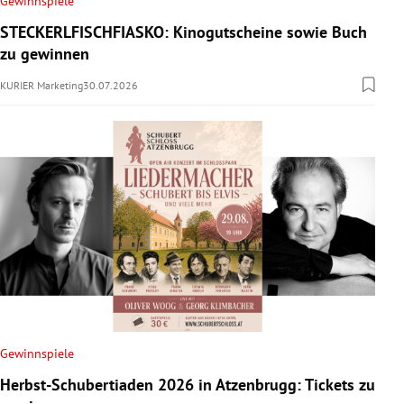
Gewinnspiele
rreich Untermenü
STECKERLFISCHFIASKO: Kinogutscheine sowie Buch
zu gewinnen
rt Untermenü
KURIER Marketing
30.07.2026
schaft Untermenü
s Untermenü
zeit Untermenü
undheit Untermenü
tur Untermenü
nung Untermenü
Gewinnspiele
lität Untermenü
Herbst-Schubertiaden 2026 in Atzenbrugg: Tickets zu