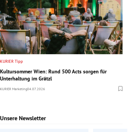
KURIER Tipp
Kultursommer Wien: Rund 500 Acts sorgen für
Unterhaltung im Grätzl
KURIER Marketing
04.07.2026
Unsere Newsletter
Slide 1 von 6