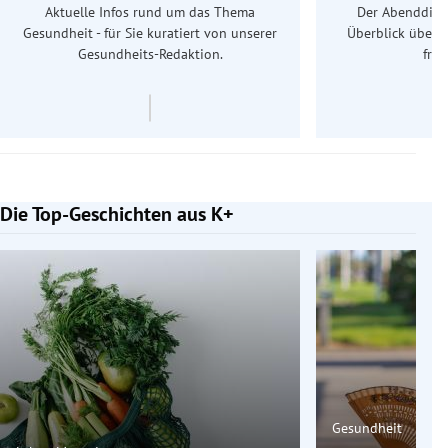
Aktuelle Infos rund um das Thema
Der Abenddiens
Gesundheit - für Sie kuratiert von unserer
Überblick über 
Gesundheits-Redaktion.
frü
Die Top-Geschichten aus K+
Slide 1 von 7
Gesundheit