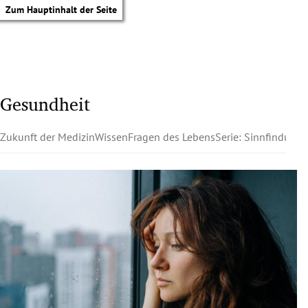
Zum Hauptinhalt der Seite
Gesundheit
Zukunft der Medizin
Wissen
Fragen des Lebens
Serie: Sinnfindung
tik Untermenü