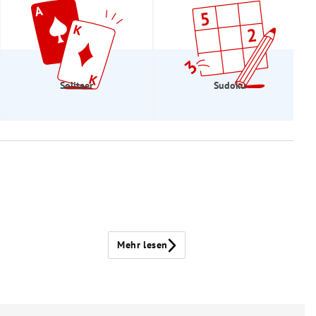
Solitaer
Sudoku
Mehr lesen