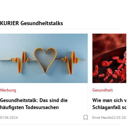
KURIER Gesundheitstalks
Slide 1 von 7
Werbung
Gesundheit
Gesundheitstalk: Das sind die
Wie man sich vor
häufigsten Todesursachen
Schlaganfall sch
07.06.2024
Ernst Mauritz
22.05.2024