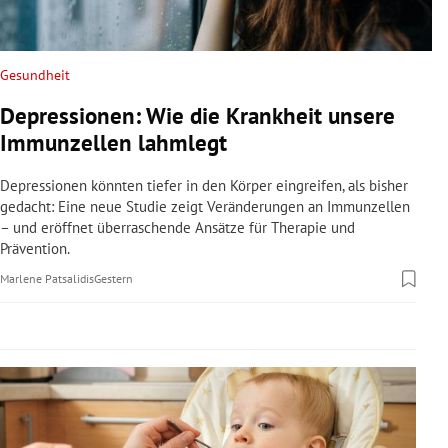
rreich Untermenü
rt Untermenü
Gesundheit
Depressionen: Wie die Krankheit unsere
schaft Untermenü
Immunzellen lahmlegt
s Untermenü
Depressionen könnten tiefer in den Körper eingreifen, als bisher
gedacht: Eine neue Studie zeigt Veränderungen an Immunzellen
zeit Untermenü
– und eröffnet überraschende Ansätze für Therapie und
Prävention.
undheit Untermenü
Marlene Patsalidis
Gestern
tur Untermenü
nung Untermenü
lität Untermenü